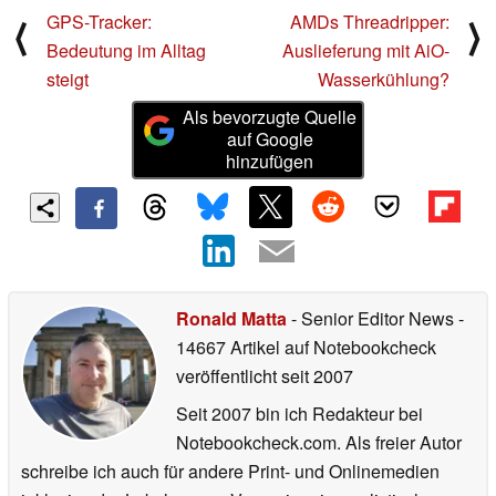
GPS-Tracker:
AMDs Threadripper:
⟨
⟩
Bedeutung im Alltag
Auslieferung mit AiO-
steigt
Wasserkühlung?
Als bevorzugte Quelle
auf Google
hinzufügen
Ronald Matta
- Senior Editor News
-
14667 Artikel auf Notebookcheck
veröffentlicht
seit 2007
Seit 2007 bin ich Redakteur bei
Notebookcheck.com. Als freier Autor
schreibe ich auch für andere Print- und Onlinemedien