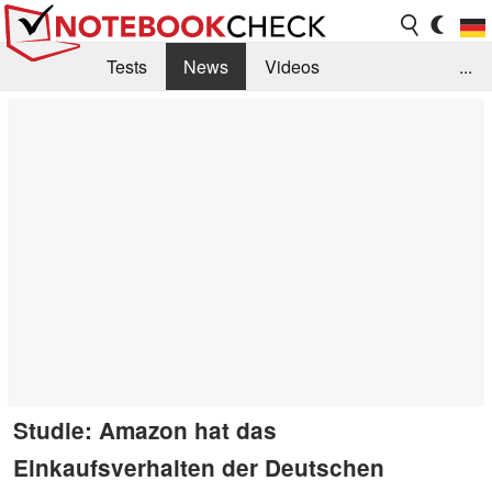
Tests
News
Videos
...
Benchmarks & Tech
Externe Tests
Kaufberatung
Deals
Suche
Jobs
Forum
Studie: Amazon hat das
Einkaufsverhalten der Deutschen