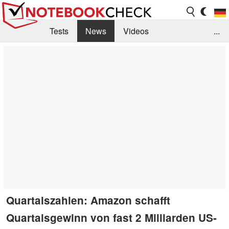
Tests
News
Videos
...
Benchmarks & Tech
Externe Tests
Kaufberatung
Deals
Suche
Jobs
Forum
Quartalszahlen: Amazon schafft
Quartalsgewinn von fast 2 Milliarden US-