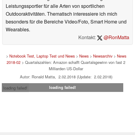
von Firmennetzwerken sowie als Modefotograf in
Mailand. Neben meiner Leidenschaft für Technik und
Wissenschaft schlägt mein Herz als ehemaliger
Leistungssportler für alle Arten von sportlichen
Outdooraktivitäten. Thematisch interessiere ich mich
besonders für die Bereiche Video/Foto, Smart Home und
Wearables.
Kontakt:
@RonMatta
>
Notebook Test, Laptop Test und News
>
News
>
Newsarchiv
>
News
2018-02
> Quartalszahlen: Amazon schafft Quartalsgewinn von fast 2
Milliarden US-Dollar
Autor: Ronald Matta, 2.02.2018 (Update: 2.02.2018)
loading failed!
loading failed!