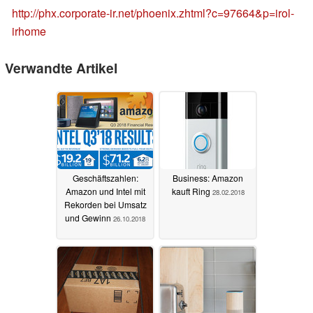
http://phx.corporate-ir.net/phoenix.zhtml?c=97664&p=irol-
irhome
Verwandte Artikel
Geschäftszahlen:
Business: Amazon
Amazon und Intel mit
kauft Ring
28.02.2018
Rekorden bei Umsatz
und Gewinn
26.10.2018