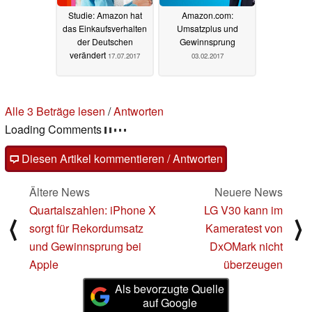
Studie: Amazon hat
Amazon.com:
das Einkaufsverhalten
Umsatzplus und
der Deutschen
Gewinnsprung
verändert
17.07.2017
03.02.2017
3 Kommentare im Forum
Fragen, Anregungen, zusätzliche Informationen zu diesem
Artikel? - Uns interessiert Deine Meinung (auch ohne
Anmeldung möglich)!
Alle 3 Kommentare lesen
/
Antworten
Diesen Artikel kommentieren / Antworten
Ältere News
Neuere News
Quartalszahlen: iPhone X
LG V30 kann im
⟨
⟩
sorgt für Rekordumsatz
Kameratest von
und Gewinnsprung bei
DxOMark nicht