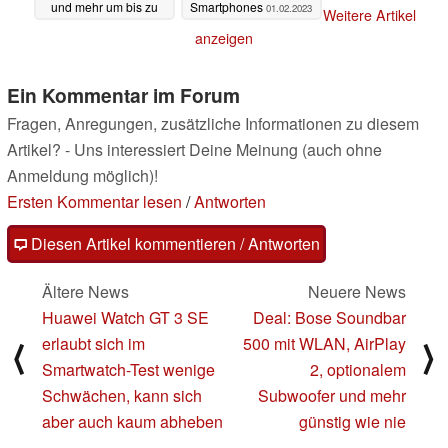
und mehr um bis zu
Smartphones
01.02.2023
Weitere Artikel
250 Euro reduziert
anzeigen
03.02.2023
Ein Kommentar im Forum
Fragen, Anregungen, zusätzliche Informationen zu diesem
Artikel? - Uns interessiert Deine Meinung (auch ohne
Anmeldung möglich)!
Ersten Kommentar lesen
/
Antworten
Diesen Artikel kommentieren / Antworten
Ältere News
Neuere News
Huawei Watch GT 3 SE
Deal: Bose Soundbar
erlaubt sich im
500 mit WLAN, AirPlay
⟨
⟩
Smartwatch-Test wenige
2, optionalem
Schwächen, kann sich
Subwoofer und mehr
aber auch kaum abheben
günstig wie nie