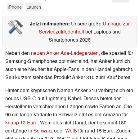
iPhone
Launch
Jetzt mitmachen:
Unsere große
Umfrage zur
Servicezufriedenheit
bei Laptops und
Smartphones 2026
Neben den
neuen Anker Ace-Ladegeräten
, die speziell für
Samsung-Smartphones optimiert sind, hat Anker kürzlich
auch eine Neuheit für Apple-Fans in den Handel gebracht.
Seit kurzem steht das Produkt Anker 310 zum Kauf bereit.
Hinter dem kryptischen Namen Anker 310 verbirgt sich ein
neues USB-C-auf-Lightning-Kabel. Dieses bietet der
Hersteller in verschiedenen Längen sowie Farben an. Die
90 cm lange Variante in Schwarz gibt es bei Amazon für
knapp 13 Euro
. Wem dies nicht langt, der bekommt 180
cm Länge in
Schwarz
oder
Weiß
für rund 15 Euro. Zudem
gibt es das Anker 310 USB-C-auf-Lightning-Kabel auch