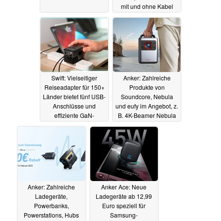
mit und ohne Kabel
08.02.2023
Swift: Vielseitiger
Anker: Zahlreiche
Reiseadapter für 150+
Produkte von
Länder bietet fünf USB-
Soundcore, Nebula
Anschlüsse und
und eufy im Angebot, z.
effiziente GaN-
B. 4K-Beamer Nebula
Technologie
Cosmos Laser 4K
07.02.2023
06.02.2023
Anker: Zahlreiche
Anker Ace: Neue
Ladegeräte,
Ladegeräte ab 12,99
Powerbanks,
Euro speziell für
Powerstations, Hubs
Samsung-