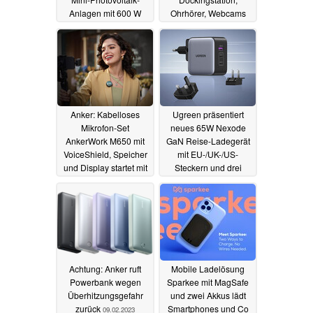
Anlagen mit 600 W
Ohrhörer, Webcams
Wechselrichter
und mehr reduziert
20.02.2023
17.02.2023
Anker: Kabelloses
Ugreen präsentiert
Mikrofon-Set
neues 65W Nexode
AnkerWork M650 mit
GaN Reise-Ladegerät
VoiceShield, Speicher
mit EU-/UK-/US-
und Display startet mit
Steckern und drei
Frühbucherrabatt
USB-Ports
11.02.2023
16.02.2023
Achtung: Anker ruft
Mobile Ladelösung
Powerbank wegen
Sparkee mit MagSafe
Überhitzungsgefahr
und zwei Akkus lädt
zurück
Smartphones und Co
09.02.2023