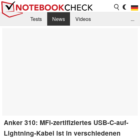
Tests
News
Videos
...
Benchmarks & Tech
Externe Tests
Kaufberatung
Deals
Suche
Jobs
Forum
Anker 310: MFi-zertifiziertes USB-C-auf-
Lightning-Kabel ist in verschiedenen