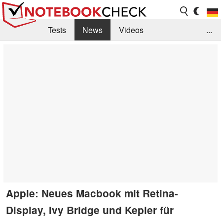
Tests
News
Videos
...
Benchmarks & Tech
Externe Tests
Kaufberatung
Deals
Suche
Jobs
Forum
Apple: Neues Macbook mit Retina-
Display, Ivy Bridge und Kepler für