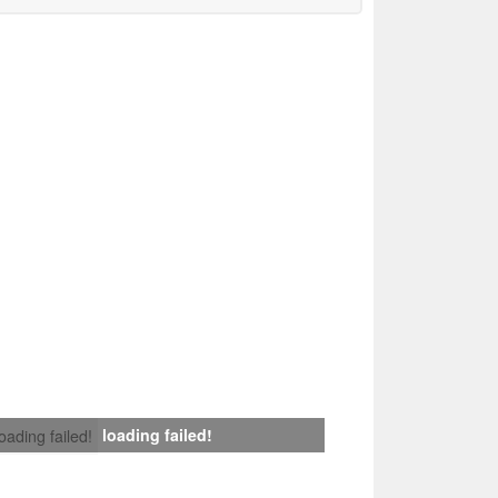
loading failed!
loading failed!