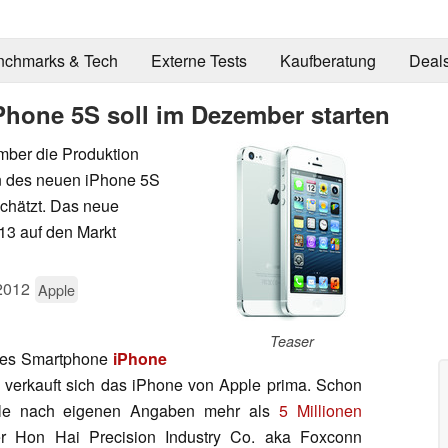
nchmarks & Tech
Externe Tests
Kaufberatung
Deal
Phone 5S soll im Dezember starten
mber die Produktion
n des neuen iPhone 5S
chätzt. Das neue
13 auf den Markt
2012
Apple
Teaser
ues Smartphone
iPhone
verkauft sich das iPhone von Apple prima. Schon
le nach eigenen Angaben mehr als
5 Millionen
ler Hon Hai Precision Industry Co. aka Foxconn