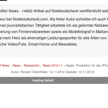
Editor News
- 14662 Artikel auf Notebookcheck veröffentlicht
sei
eur bei Notebookcheck.com. Als freier Autor schreibe ich auch 
ner journalistischen Tätigkeit arbeitete ich als gelernter Netzw
ierung von Firmennetzwerken sowie als Modefotograf in Mailan
 mein Herz als ehemaliger Leistungssportler für alle Arten von
reiche Video/Foto, Smart Home und Wearables.
nd News
>
News
>
Newsarchiv
>
News 2012-11
> Apple: Produktion für das iPh
Autor: Ronald Tiefenthäler, 12.11.2012 (Update: 12.11.2012)
loading failed!