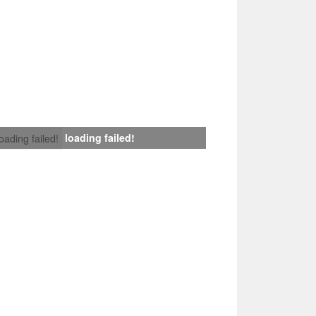
loading failed!
loading failed!