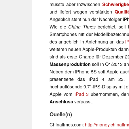
musste aber inzwischen
Schwierigke
und liefert wegen verstärkten
Qualit
Angeblich steht nun der Nachfolger
iP
Wie die
China Times
berichtet, soll
Smartphones mit der Modellbezeich
des angeblich in Anlehnung an das
i
weiteren neuen Apple-Produkten dan
sind als erste Charge für Dezember 2
Massenproduktion
soll in Q1/2013 an
Neben dem iPhone 5S soll Apple auc
präsentierte das iPad 4 am 23
hochauflösende 9,7"-IPS-Display mit ei
Apple vom
iPad 3
übernommen, dem 
Anschluss
verpasst.
Quelle(n)
Chinatimes.com:
http://money.chinati