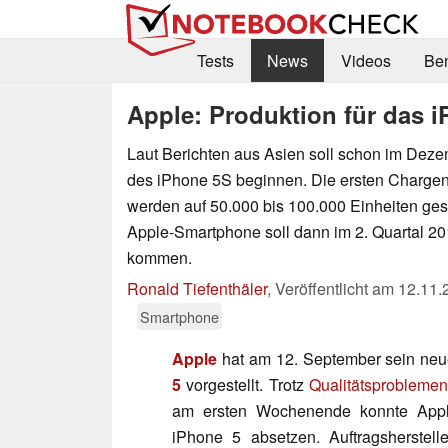
Tests
News
Videos
Be
Apple: Produktion für das i
Laut Berichten aus Asien soll schon im Deze
des iPhone 5S beginnen. Die ersten Charge
werden auf 50.000 bis 100.000 Einheiten ges
Apple-Smartphone soll dann im 2. Quartal 20
kommen.
Ronald Tiefenthäler
,
Veröffentlicht am
12.11.
Smartphone
Apple
hat am 12. September sein ne
5
vorgestellt. Trotz
Qualitätsproblemen
am ersten Wochenende konnte App
iPhone 5 absetzen. Auftragsherstel