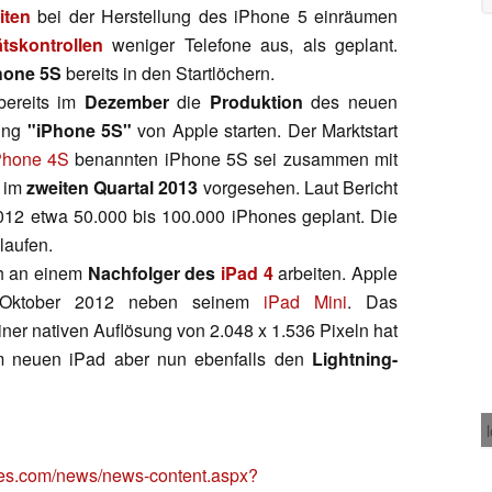
iten
bei der Herstellung des iPhone 5 einräumen
ätskontrollen
weniger Telefone aus, als geplant.
hone 5S
bereits in den Startlöchern.
 bereits im
Dezember
die
Produktion
des neuen
nung
"iPhone 5S"
von Apple starten. Der Marktstart
Phone 4S
benannten iPhone 5S sei zusammen mit
n im
zweiten Quartal 2013
vorgesehen. Laut Bericht
012 etwa 50.000 bis 100.000 iPhones geplant. Die
laufen.
h an einem
Nachfolger des
iPad 4
arbeiten. Apple
. Oktober 2012 neben seinem
iPad Mini
. Das
ner nativen Auflösung von 2.048 x 1.536 Pixeln hat
neuen iPad aber nun ebenfalls den
Lightning-
mes.com/news/news-content.aspx?