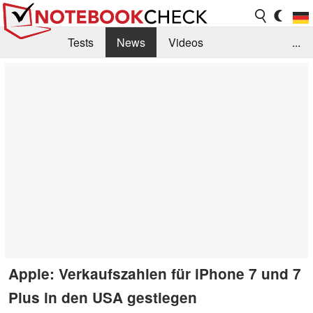
Tests
News
Videos
...
Benchmarks & Tech
Externe Tests
Kaufberatung
Deals
Suche
Jobs
Forum
Apple: Verkaufszahlen für iPhone 7 und 7
Plus in den USA gestiegen