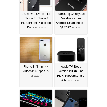
US-Verkaufszahlen für
Samsung Galaxy S8:
iPhone 8, iPhone 8
Meistverkauftes
Plus, iPhone X und die
Android-Smartphone in
iPads
Q2/2017
27.07.2018
21.08.2017
iPhone 8: Nimmt 4K-
Apple TV: Neue
Videos in 60 fps auf?
Version mit 4K- und
HDR-Support kündigt
04.08.2017
sich an
30.07.2017