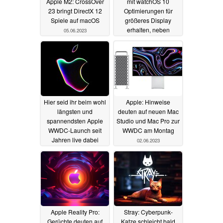
Apple M2: CrossOver
mit watchOS 10
23 bringt DirectX 12
Optimierungen für
Spiele auf macOS
größeres Display
erhalten, neben
05.06.2023
Widgets
05.06.2023
Hier seid ihr beim wohl
Apple: Hinweise
längsten und
deuten auf neuen Mac
spannendsten Apple
Studio und Mac Pro zur
WWDC-Launch seit
WWDC am Montag
Jahren live dabei
02.06.2023
05.06.2023
Apple Reality Pro:
Stray: Cyberpunk-
Gerüchte deuten auf
Katze schleicht bald