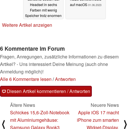
Headset in sechs
auf macOS
01.06.2023
Farben mit wenig
Speicher trotz enormen
Preis
02.06.2023
Weitere Artikel anzeigen
6 Kommentare im Forum
Fragen, Anregungen, zusätzliche Informationen zu diesem
Artikel? - Uns interessiert Deine Meinung (auch ohne
Anmeldung möglich)!
Alle 6 Kommentare lesen
/
Antworten
Diesen Artikel kommentieren / Antworten
Ältere News
Neuere News
Schickes 15,6-Zoll-Notebook
Apple iOS 17 macht
mit Aluminiumgehäuse:
iPhone zum smarten
⟨
⟩
Samsung Galaxy Book3
Widget-Display,