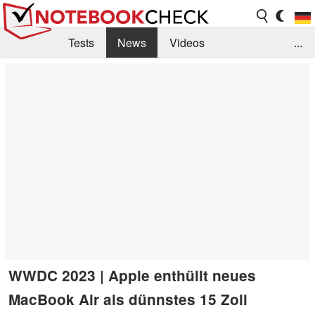
Tests
News
Videos
...
Benchmarks & Tech
Externe Tests
Kaufberatung
Deals
Suche
Jobs
Forum
WWDC 2023 | Apple enthüllt neues
MacBook Air als dünnstes 15 Zoll