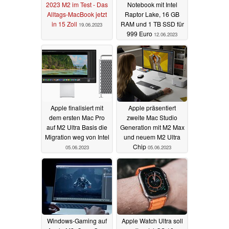
2023 M2 im Test - Das
Notebook mit Intel
Alltags-MacBook jetzt
Raptor Lake, 16 GB
in 15 Zoll
RAM und 1 TB SSD für
19.06.2023
999 Euro
12.06.2023
Apple finalisiert mit
Apple präsentiert
dem ersten Mac Pro
zweite Mac Studio
auf M2 Ultra Basis die
Generation mit M2 Max
Migration weg von Intel
und neuem M2 Ultra
Chip
05.06.2023
05.06.2023
Windows-Gaming auf
Apple Watch Ultra soll