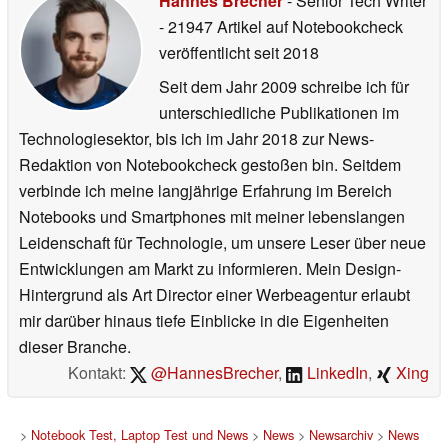
Hannes Brecher
- Senior Tech Writer
- 21947 Artikel auf Notebookcheck
veröffentlicht
seit 2018
Seit dem Jahr 2009 schreibe ich für
unterschiedliche Publikationen im
Technologiesektor, bis ich im Jahr 2018 zur News-
Redaktion von Notebookcheck gestoßen bin. Seitdem
verbinde ich meine langjährige Erfahrung im Bereich
Notebooks und Smartphones mit meiner lebenslangen
Leidenschaft für Technologie, um unsere Leser über neue
Entwicklungen am Markt zu informieren. Mein Design-
Hintergrund als Art Director einer Werbeagentur erlaubt
mir darüber hinaus tiefe Einblicke in die Eigenheiten
dieser Branche.
Kontakt:
@HannesBrecher
,
LinkedIn
,
Xing
>
Notebook Test, Laptop Test und News
>
News
>
Newsarchiv
>
News