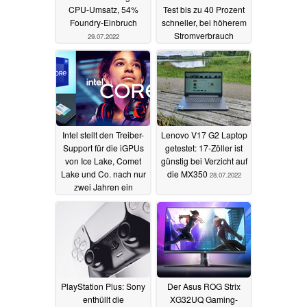
CPU-Umsatz, 54%
Test bis zu 40 Prozent
Foundry-Einbruch
schneller, bei höherem
Stromverbrauch
29.07.2022
28.07.2022
Intel stellt den Treiber-
Lenovo V17 G2 Laptop
Support für die iGPUs
getestet: 17-Zöller ist
von Ice Lake, Comet
günstig bei Verzicht auf
Lake und Co. nach nur
die MX350
28.07.2022
zwei Jahren ein
28.07.2022
PlayStation Plus: Sony
Der Asus ROG Strix
enthüllt die
XG32UQ Gaming-