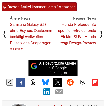
Diesen Artikel kommentieren / Antworten
Ältere News
Neuere News
Samsung Galaxy S23
Honda Prologue: So
ohne Exynos: Qualcomm
sportlich wird der erste
⟨
⟩
bestätigt weltweiten
Elektro-SUV - Honda
Einsatz des Snapdragon
zeigt Design-Preview
8 Gen 2
Als bevorzugte Quelle
auf Google
hinzufügen