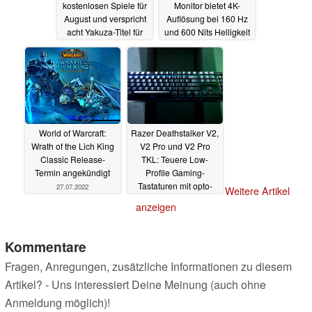
kostenlosen Spiele für
Monitor bietet 4K-
August und verspricht
Auflösung bei 160 Hz
acht Yakuza-Titel für
und 600 Nits Helligkeit
2022
27.07.2022
27.07.2022
World of Warcraft:
Razer Deathstalker V2,
Wrath of the Lich King
V2 Pro und V2 Pro
Classic Release-
TKL: Teuere Low-
Termin angekündigt
Profile Gaming-
Tastaturen mit opto-
27.07.2022
Weitere Artikel
mechanischen
anzeigen
Schaltern
27.07.2022
Kommentare
Fragen, Anregungen, zusätzliche Informationen zu diesem
Artikel? - Uns interessiert Deine Meinung (auch ohne
Anmeldung möglich)!