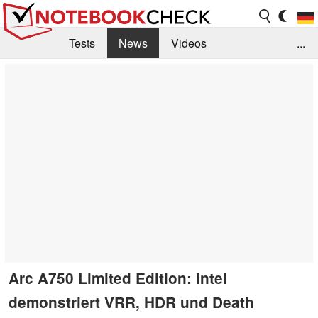
Tests
News
Videos
...
Benchmarks & Tech
Externe Tests
Kaufberatung
Deals
Suche
Jobs
Forum
Arc A750 Limited Edition: Intel
demonstriert VRR, HDR und Death