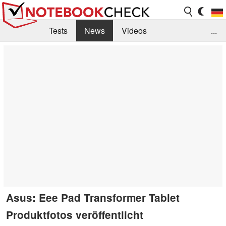
Tests
News
Videos
...
Benchmarks & Tech
Externe Tests
Kaufberatung
Deals
Suche
Jobs
Forum
Asus: Eee Pad Transformer Tablet
Produktfotos veröffentlicht