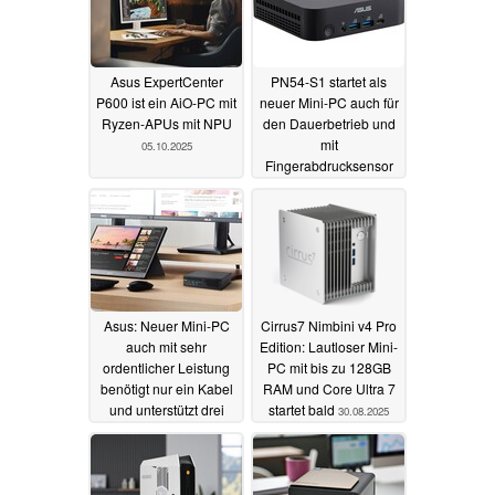
Asus ExpertCenter
PN54-S1 startet als
P600 ist ein AiO-PC mit
neuer Mini-PC auch für
Ryzen-APUs mit NPU
den Dauerbetrieb und
mit
05.10.2025
Fingerabdrucksensor
04.10.2025
Asus: Neuer Mini-PC
Cirrus7 Nimbini v4 Pro
auch mit sehr
Edition: Lautloser Mini-
ordentlicher Leistung
PC mit bis zu 128GB
benötigt nur ein Kabel
RAM und Core Ultra 7
und unterstützt drei
startet bald
30.08.2025
Speicher
18.09.2025