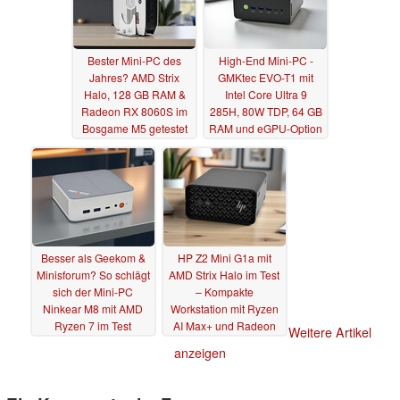
Bester Mini-PC des
High-End Mini-PC -
Jahres? AMD Strix
GMKtec EVO-T1 mit
Halo, 128 GB RAM &
Intel Core Ultra 9
Radeon RX 8060S im
285H, 80W TDP, 64 GB
Bosgame M5 getestet
RAM und eGPU-Option
im Test
15.08.2025
10.08.2025
Besser als Geekom &
HP Z2 Mini G1a mit
Minisforum? So schlägt
AMD Strix Halo im Test
sich der Mini-PC
– Kompakte
Ninkear M8 mit AMD
Workstation mit Ryzen
Ryzen 7 im Test
AI Max+ und Radeon
Weitere Artikel
RX 8060S
31.07.2025
28.07.2025
anzeigen