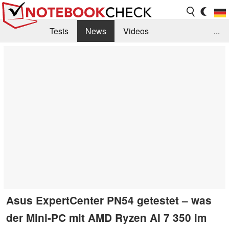
Tests
News
Videos
...
Benchmarks & Tech
Externe Tests
Kaufberatung
Deals
Suche
Jobs
Forum
Asus ExpertCenter PN54 getestet – was
der Mini-PC mit AMD Ryzen AI 7 350 im