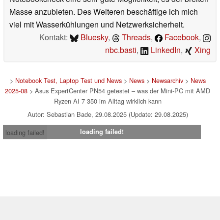
Masse anzubieten. Des Weiteren beschäftige ich mich
viel mit Wasserkühlungen und Netzwerksicherheit.
Kontakt:
Bluesky
,
Threads
,
Facebook
,
nbc.basti
,
LinkedIn
,
Xing
>
Notebook Test, Laptop Test und News
>
News
>
Newsarchiv
>
News
2025-08
> Asus ExpertCenter PN54 getestet – was der Mini-PC mit AMD
Ryzen AI 7 350 im Alltag wirklich kann
Autor: Sebastian Bade, 29.08.2025 (Update: 29.08.2025)
loading failed!
loading failed!
Impressum
|
Team
|
Datenschutz
|
Kontakt
|
Cookie