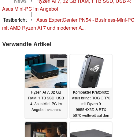
News
•
Ryzen AI 7, 32 GB RAM, 1 TB SSD, USB 4:
Asus Mini-PC im Angebot
|
Testbericht
•
Asus ExpertCenter PN54 - Business-Mini-PC
mit AMD Ryzen AI 7 und moderner A...
Verwandte Artikel
Ryzen AI 7, 32 GB
Kompakter Kraftprotz:
RAM, 1 TB SSD, USB
Asus bringt ROG GR70
4: Asus Mini-PC im
mit Ryzen 9
Angebot
9955HX3D & RTX
12.07.2026
5070 weltweit auf den
Markt
14.01.2026