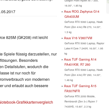
Gorgon Point Ryzen AI 7 350,
16.00", 1.85 kg
9.05.2017
Asus ROG Zephyrus G14
GA403UM
GeForce RTX 5060 Laptop, Hawk
Point (Zen 4/4c) R9 270, 14.00",
1.5 kg
ce 825M (GK208) mit leicht
Asus V16 V3607VM
GeForce RTX 5060 Laptop, Raptor
Lake-H Core 7 240H, 16.00", 1.95
 Spiele flüssig darzustellen, nur
kg
Asus TUF Gaming A14
Auflösungen. Besonders
FA401KM, R7 260
en Detailstufen, wodurch die
GeForce RTX 5060 Laptop, Hawk
lasse ist nur noch für
Point (Zen 4/4c) R7 260, 14.00",
Stromverbrauch von modernen
1.46 kg
nger und erlaubt auch bessere
Asus TUF Gaming A15
FA507NFR
GeForce RTX 2050 Mobile,
Notebook-Grafikkartenvergleich
Rembrandt (Zen 3+) Ryzen 7
7435HS, 15.60", 2.3 kg