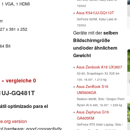
, 1 VGA, 1 HDMI
7200U
Asus K541UJ-GQ110T
GeForce 920M, Kaby Lake i5-
er
7200U
 27 x 381 x 252
Geräte mit der
selben
Bildschirmgröße
64 Bit
und/oder ähnlichem
Gewicht
Asus Zenbook A16 UX3607
X2-90, Snapdragon X2 X2E-94-
» vergleiche
0
100, 16.00", 1.213 kg
Asus ZenBook S16
41UJ-GQ481T
UM5606GA
Radeon 880M, Strix / Gorgon Point
Ryzen AI 9 465, 16.00", 1.529 kg
til optimizado para el
Asus Zephyrus G16
GA605KM
e.org version
GeForce RTX 5060 Laptop, Strix /
nt hardware; good connectivity.