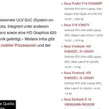
Asus ProArt P16 H7606WP
GeForce RTX 5070 Laptop, Strix /
Gorgon Point Ryzen AI 9 HX 370,
16.00", 1.823 kg
asierender ULV-SoC (System-on-
Asus V16 V3607V
ks. Integriert unter anderem
GeForce RTX 3050 6GB Laptop
uenz sowie eine HD Graphics 620
GPU, Raptor Lake-H Core 7 240H,
ik gefertigt.» Weitere Infos gibt
16.00", 1.974 kg
 mobiler Prozessoren
und der
Asus Vivobook 16X
K3605ZC, i5-12500H
GeForce RTX 3050 4GB Laptop
GPU, Alder Lake-P i5-12500H,
16.00", 1.8 kg
Asus Vivobook 16X
K3605ZU, i5-12500H
GeForce RTX 4050 Laptop GPU,
Alder Lake-P i5-12500H, 16.00",
1.8 kg
Asus Zenbook S 16
e Quelle
UM5606WA-RK052W
gle