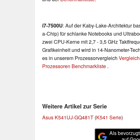
i7-7500U
: Auf der Kaby-Lake-Architektur b
a-Chip) für schlanke Notebooks und Ultraboo
zwei CPU-Kerne mit 2,7 - 3,5 GHz Taktfreq
Grafikeinheit und wird in 14-Nanometer-Techn
es in unserem Prozessorvergleich
Vergleich
Prozessoren Benchmarkliste
.
Weitere Artikel zur Serie
Asus K541UJ-GQ481T
(
K541 Serie
)
Als bevorzugt
auf Goo