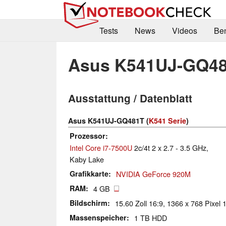
Tests
News
Videos
Be
Asus K541UJ-GQ4
Ausstattung / Datenblatt
Asus K541UJ-GQ481T (
K541 Serie
)
Prozessor
Intel Core i7-7500U
2c/4t 2 x 2.7 - 3.5 GHz,
Kaby Lake
Grafikkarte
NVIDIA GeForce 920M
RAM
4 GB
Bildschirm
15.60 Zoll 16:9, 1366 x 768 Pixel 
Massenspeicher
1 TB HDD