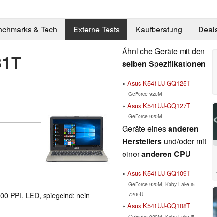
nchmarks & Tech
Externe Tests
Kaufberatung
Deal
Ähnliche Geräte mit den
81T
selben Spezifikationen
Asus K541UJ-GQ125T
GeForce 920M
Asus K541UJ-GQ127T
GeForce 920M
Geräte eines
anderen
Herstellers
und/oder mit
einer
anderen CPU
Asus K541UJ-GQ109T
GeForce 920M, Kaby Lake i5-
100 PPI, LED, spiegelnd: nein
7200U
Asus K541UJ-GQ108T
GeForce 920M, Kaby Lake i5-