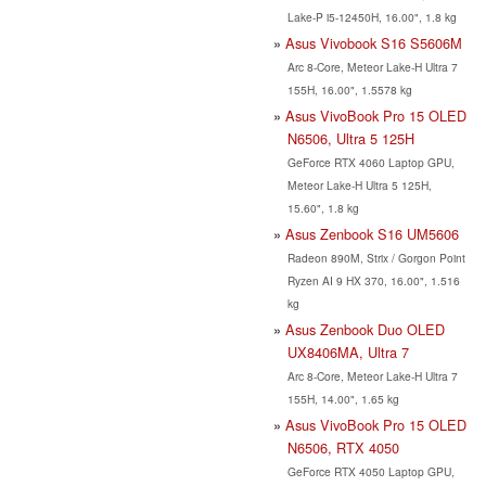
Lake-P i5-12450H, 16.00", 1.8 kg
Asus Vivobook S16 S5606M
Arc 8-Core, Meteor Lake-H Ultra 7
155H, 16.00", 1.5578 kg
Asus VivoBook Pro 15 OLED
N6506, Ultra 5 125H
GeForce RTX 4060 Laptop GPU,
Meteor Lake-H Ultra 5 125H,
15.60", 1.8 kg
Asus Zenbook S16 UM5606
Radeon 890M, Strix / Gorgon Point
Ryzen AI 9 HX 370, 16.00", 1.516
kg
Asus Zenbook Duo OLED
UX8406MA, Ultra 7
Arc 8-Core, Meteor Lake-H Ultra 7
155H, 14.00", 1.65 kg
Asus VivoBook Pro 15 OLED
N6506, RTX 4050
GeForce RTX 4050 Laptop GPU,