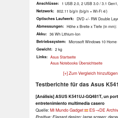
Anschlüsse
1 USB 2.0, 2 USB 3.0 / 3.1 Gen1
Netzwerk
802.11 b/g/n (b/g/n = Wi-Fi 4/)
Optisches Laufwerk
DVD +/- RW Double Lay
Abmessungen
Höhe x Breite x Tiefe (in mm):
Akku
36 Wh Lithium-Ion
Betriebssystem
Microsoft Windows 10 Home 
Gewicht
2 kg
Links
Asus Startseite
Asus Notebooks Übersichtseite
[+] Zum Vergleich hinzufügen
Testberichte für das Asus K5
[Análisis] ASUS K541UJ-GQ481T, un portá
entretenimiento multimedia casero
Quelle:
Mi Mundo Gadget
ES→DE
Archiv
Positive: Elegant design; large screen; dece