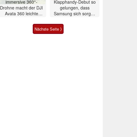
immersive 360°-
Klapphandy-Debut so
Drohne macht der DJI
gelungen, dass
Avata 360 leichte
Samsung sich sorgen
Konkurrenz
muss? – Razr Fold
Smartphone im Test
Nächste Seite ⟩