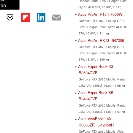
Radeon 880M, Strix / Gorgon Point
gen
Ryzen AI 9 365, 16.00", 1.5 kg
Asus ProArt P16 H7606WI
GeForce RTX 4070 Laptop GPU,
Strix / Gorgon Point Ryzen AI 9 HX
370, 16.00", 1.811 kg
Asus ProArt PX13 HN7306
GeForce RTX 4070 Laptop GPU,
Strix / Gorgon Point Ryzen AI 9 HX
370, 13.30", 1.389 kg
Asus ExpertBook B3
B3604CVF
GeForce RTX 2050 Mobile, Raptor
Lake-U i7-1355U, 16.00", 1.98 kg
Asus ExpertBook B5
B5404CVF
GeForce RTX 2050 Mobile, Raptor
Lake-U i7-1355U, 14.00", 1.67 kg
Asus VivoBook 16X
K3605ZF, i5-12450H
GeForce RTX 2050 Mobile, Alder