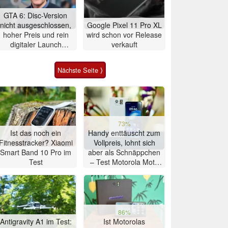
GTA 6: Disc-Version
nicht ausgeschlossen,
Google Pixel 11 Pro XL
hoher Preis und rein
wird schon vor Release
digitaler Launch
verkauft
werden gerechtfertigt
Nächste Seite ⟩
73%
Ist das noch ein
Handy enttäuscht zum
Fitnesstracker? Xiaomi
Vollpreis, lohnt sich
Smart Band 10 Pro im
aber als Schnäppchen
Test
– Test Motorola Moto
G47 Smartphone
86%
Antigravity A1 im Test:
Ist Motorolas