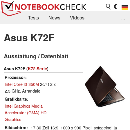
Tests
News
Videos
...
Benchmarks & Tech
Externe Tests
Asus K72F
Kaufberatung
Deals
Suche
Jobs
Ausstattung / Datenblatt
Forum
Asus K72F (
K72 Serie
)
Prozessor
Intel Core i3-350M
2c/4t 2 x
2.3 GHz, Arrandale
Grafikkarte
Intel Graphics Media
Accelerator (GMA) HD
Graphics
Bildschirm
17.30 Zoll 16:9, 1600 x 900 Pixel, spiegelnd: ja