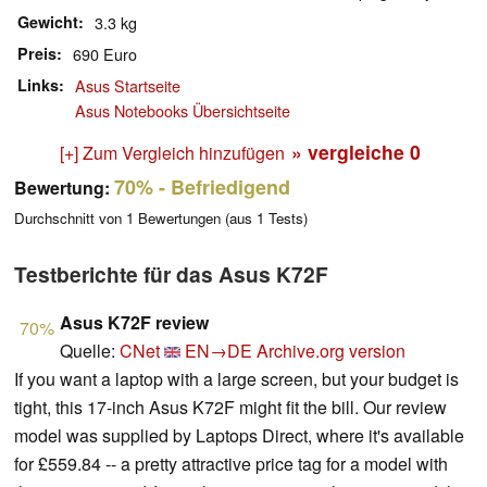
Gewicht
3.3 kg
Preis
690 Euro
Links
Asus Startseite
Asus Notebooks Übersichtseite
» vergleiche
0
[+] Zum Vergleich hinzufügen
70%
- Befriedigend
Bewertung:
Durchschnitt von
1
Bewertungen (aus
1
Tests)
Testberichte für das Asus K72F
Asus K72F review
70%
Quelle:
CNet
EN→DE
Archive.org version
If you want a laptop with a large screen, but your budget is
tight, this 17-inch Asus K72F might fit the bill. Our review
model was supplied by Laptops Direct, where it's available
for £559.84 -- a pretty attractive price tag for a model with