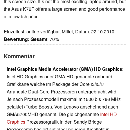
this screen size. It´s not the most exciting laptop around, but
the Asus K72F offers a large screen and good performance
at a low-ish price.
Einzeltest, online verfügbar, Mittel, Datum: 22.10.2010
Bewertung:
Gesamt
: 70%
Kommentar
Intel Graphics Media Accelerator (GMA) HD Graphics
:
Intel HD Graphics oder GMA HD genannte onboard
Grafikkarte welche im Package der Core i3/i5/i7
Arrandale Dual-Core Prozessoren untergebracht wird.
Je nach Prozessormodell maximal mit 500 bis 766 MHz
getaktet (Turbo Boost). Von Lenovo anscheinend auch
GMA5700MHD genannt. Die gleichgenannte
Intel HD
Graphics
Prozessorgrafik in den Sandy Bridge
Prozessoren basiert auf einer neueren Architektur.