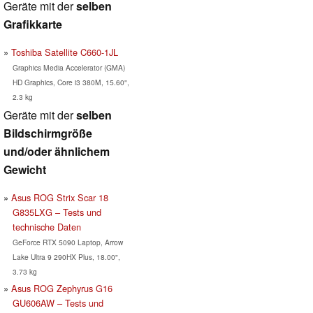
Geräte mit der
selben
Grafikkarte
Toshiba Satellite C660-1JL
Graphics Media Accelerator (GMA)
HD Graphics, Core i3 380M, 15.60",
2.3 kg
Geräte mit der
selben
Bildschirmgröße
und/oder ähnlichem
Gewicht
Asus ROG Strix Scar 18
G835LXG – Tests und
technische Daten
GeForce RTX 5090 Laptop, Arrow
Lake Ultra 9 290HX Plus, 18.00",
3.73 kg
Asus ROG Zephyrus G16
GU606AW – Tests und