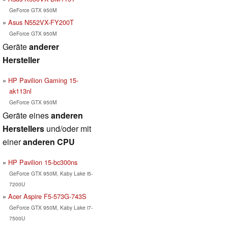
GeForce GTX 950M
Asus N552VX-FY200T
GeForce GTX 950M
Geräte
anderer
Hersteller
HP Pavilion Gaming 15-
ak113nl
GeForce GTX 950M
Geräte eines
anderen
Herstellers
und/oder mit
einer
anderen CPU
HP Pavilion 15-bc300ns
GeForce GTX 950M, Kaby Lake i5-
7200U
Acer Aspire F5-573G-743S
GeForce GTX 950M, Kaby Lake i7-
7500U