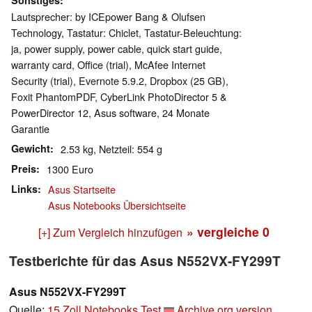
Sonstiges
Lautsprecher: by ICEpower Bang & Olufsen
Technology, Tastatur: Chiclet, Tastatur-Beleuchtung:
ja, power supply, power cable, quick start guide,
warranty card, Office (trial), McAfee Internet
Security (trial), Evernote 5.9.2, Dropbox (25 GB),
Foxit PhantomPDF, CyberLink PhotoDirector 5 &
PowerDirector 12, Asus software, 24 Monate
Garantie
Gewicht
2.53 kg, Netzteil: 554 g
Preis
1300 Euro
Links
Asus Startseite
Asus Notebooks Übersichtseite
» vergleiche
0
[+] Zum Vergleich hinzufügen
Testberichte für das Asus N552VX-FY299T
Asus N552VX-FY299T
Quelle:
15 Zoll Notebooks Test
Archive.org version