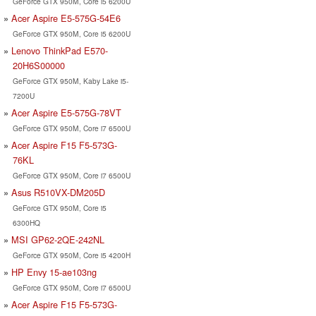
GeForce GTX 950M, Core i5 6200U
Acer Aspire E5-575G-54E6
GeForce GTX 950M, Core i5 6200U
Lenovo ThinkPad E570-
20H6S00000
GeForce GTX 950M, Kaby Lake i5-
7200U
Acer Aspire E5-575G-78VT
GeForce GTX 950M, Core i7 6500U
Acer Aspire F15 F5-573G-
76KL
GeForce GTX 950M, Core i7 6500U
Asus R510VX-DM205D
GeForce GTX 950M, Core i5
6300HQ
MSI GP62-2QE-242NL
GeForce GTX 950M, Core i5 4200H
HP Envy 15-ae103ng
GeForce GTX 950M, Core i7 6500U
Acer Aspire F15 F5-573G-