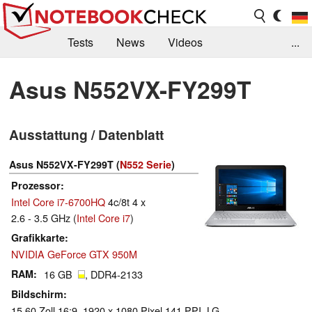
Tests
News
Videos
...
Benchmarks & Tech
Externe Tests
Asus N552VX-FY299T
Kaufberatung
Deals
Suche
Jobs
Ausstattung / Datenblatt
Forum
Asus N552VX-FY299T (
N552 Serie
)
Prozessor
Intel Core i7-6700HQ
4c/8t 4 x
2.6 - 3.5 GHz (
Intel Core i7
)
Grafikkarte
NVIDIA GeForce GTX 950M
RAM
16 GB
, DDR4-2133
Bildschirm
15.60 Zoll 16:9, 1920 x 1080 Pixel 141 PPI, LG