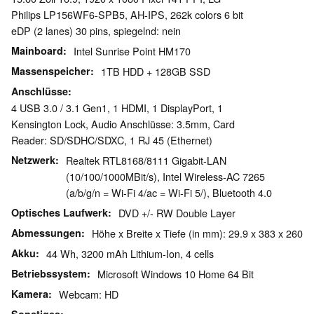
Philips LP156WF6-SPB5, AH-IPS, 262k colors 6 bit
eDP (2 lanes) 30 pins, spiegelnd: nein
Mainboard
Intel Sunrise Point HM170
Massenspeicher
1TB HDD + 128GB SSD
Anschlüsse
4 USB 3.0 / 3.1 Gen1, 1 HDMI, 1 DisplayPort, 1
Kensington Lock, Audio Anschlüsse: 3.5mm, Card
Reader: SD/SDHC/SDXC, 1 RJ 45 (Ethernet)
Netzwerk
Realtek RTL8168/8111 Gigabit-LAN
(10/100/1000MBit/s), Intel Wireless-AC 7265
(a/b/g/n = Wi-Fi 4/ac = Wi-Fi 5/), Bluetooth 4.0
Optisches Laufwerk
DVD +/- RW Double Layer
Abmessungen
Höhe x Breite x Tiefe (in mm): 29.9 x 383 x 260
Akku
44 Wh, 3200 mAh Lithium-Ion, 4 cells
Betriebssystem
Microsoft Windows 10 Home 64 Bit
Kamera
Webcam: HD