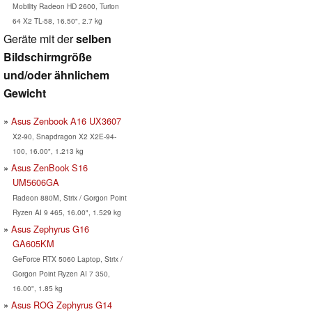
Mobility Radeon HD 2600, Turion
64 X2 TL-58, 16.50", 2.7 kg
Geräte mit der
selben
Bildschirmgröße
und/oder ähnlichem
Gewicht
Asus Zenbook A16 UX3607
X2-90, Snapdragon X2 X2E-94-
100, 16.00", 1.213 kg
Asus ZenBook S16
UM5606GA
Radeon 880M, Strix / Gorgon Point
Ryzen AI 9 465, 16.00", 1.529 kg
Asus Zephyrus G16
GA605KM
GeForce RTX 5060 Laptop, Strix /
Gorgon Point Ryzen AI 7 350,
16.00", 1.85 kg
Asus ROG Zephyrus G14