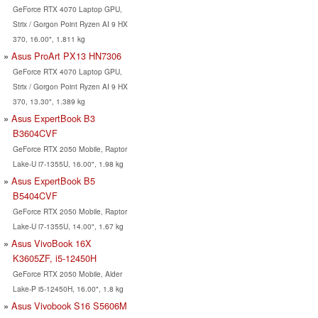
GeForce RTX 4070 Laptop GPU,
Strix / Gorgon Point Ryzen AI 9 HX
370, 16.00", 1.811 kg
Asus ProArt PX13 HN7306
GeForce RTX 4070 Laptop GPU,
Strix / Gorgon Point Ryzen AI 9 HX
370, 13.30", 1.389 kg
Asus ExpertBook B3
B3604CVF
GeForce RTX 2050 Mobile, Raptor
Lake-U i7-1355U, 16.00", 1.98 kg
Asus ExpertBook B5
B5404CVF
GeForce RTX 2050 Mobile, Raptor
Lake-U i7-1355U, 14.00", 1.67 kg
Asus VivoBook 16X
K3605ZF, i5-12450H
GeForce RTX 2050 Mobile, Alder
Lake-P i5-12450H, 16.00", 1.8 kg
Asus Vivobook S16 S5606M