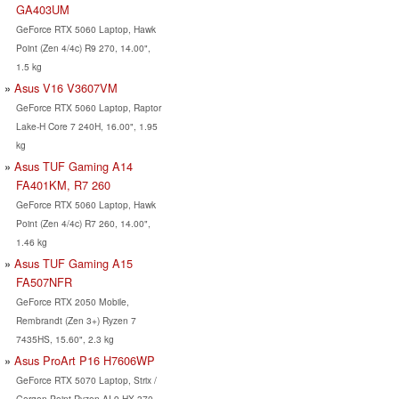
GA403UM
GeForce RTX 5060 Laptop, Hawk
Point (Zen 4/4c) R9 270, 14.00",
1.5 kg
Asus V16 V3607VM
GeForce RTX 5060 Laptop, Raptor
Lake-H Core 7 240H, 16.00", 1.95
kg
Asus TUF Gaming A14
FA401KM, R7 260
GeForce RTX 5060 Laptop, Hawk
Point (Zen 4/4c) R7 260, 14.00",
1.46 kg
Asus TUF Gaming A15
FA507NFR
GeForce RTX 2050 Mobile,
Rembrandt (Zen 3+) Ryzen 7
7435HS, 15.60", 2.3 kg
Asus ProArt P16 H7606WP
GeForce RTX 5070 Laptop, Strix /
Gorgon Point Ryzen AI 9 HX 370,