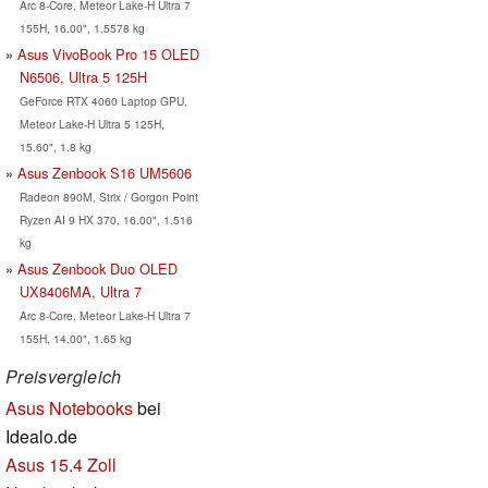
Arc 8-Core, Meteor Lake-H Ultra 7
155H, 16.00", 1.5578 kg
Asus VivoBook Pro 15 OLED
N6506, Ultra 5 125H
GeForce RTX 4060 Laptop GPU,
Meteor Lake-H Ultra 5 125H,
15.60", 1.8 kg
Asus Zenbook S16 UM5606
Radeon 890M, Strix / Gorgon Point
Ryzen AI 9 HX 370, 16.00", 1.516
kg
Asus Zenbook Duo OLED
UX8406MA, Ultra 7
Arc 8-Core, Meteor Lake-H Ultra 7
155H, 14.00", 1.65 kg
Preisvergleich
Asus Notebooks
bei
Idealo.de
Asus 15.4 Zoll