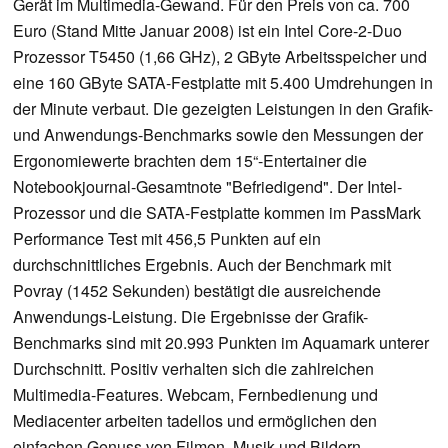
Gerät im Multimedia-Gewand. Für den Preis von ca. 700
Euro (Stand Mitte Januar 2008) ist ein Intel Core-2-Duo
Prozessor T5450 (1,66 GHz), 2 GByte Arbeitsspeicher und
eine 160 GByte SATA-Festplatte mit 5.400 Umdrehungen in
der Minute verbaut. Die gezeigten Leistungen in den Grafik-
und Anwendungs-Benchmarks sowie den Messungen der
Ergonomiewerte brachten dem 15“-Entertainer die
Notebookjournal-Gesamtnote "Befriedigend". Der Intel-
Prozessor und die SATA-Festplatte kommen im PassMark
Performance Test mit 456,5 Punkten auf ein
durchschnittliches Ergebnis. Auch der Benchmark mit
Povray (1452 Sekunden) bestätigt die ausreichende
Anwendungs-Leistung. Die Ergebnisse der Grafik-
Benchmarks sind mit 20.993 Punkten im Aquamark unterer
Durchschnitt. Positiv verhalten sich die zahlreichen
Multimedia-Features. Webcam, Fernbedienung und
Mediacenter arbeiten tadellos und ermöglichen den
einfachen Genuss von Filmen, Musik und Bildern.