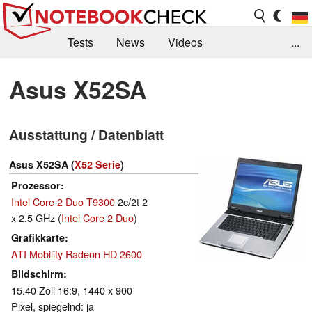
Tests
News
Videos
...
Benchmarks & Tech
Externe Tests
Asus X52SA
Kaufberatung
Deals
Suche
Jobs
Ausstattung / Datenblatt
Forum
Asus X52SA (
X52 Serie
)
Prozessor
Intel Core 2 Duo T9300
2c/2t 2
x 2.5 GHz (
Intel Core 2 Duo
)
Grafikkarte
ATI Mobility Radeon HD 2600
Bildschirm
15.40 Zoll 16:9, 1440 x 900
Pixel, spiegelnd: ja