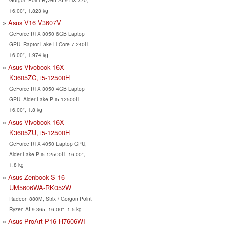
16.00", 1.823 kg
Asus V16 V3607V
GeForce RTX 3050 6GB Laptop
GPU, Raptor Lake-H Core 7 240H,
16.00", 1.974 kg
Asus Vivobook 16X
K3605ZC, i5-12500H
GeForce RTX 3050 4GB Laptop
GPU, Alder Lake-P i5-12500H,
16.00", 1.8 kg
Asus Vivobook 16X
K3605ZU, i5-12500H
GeForce RTX 4050 Laptop GPU,
Alder Lake-P i5-12500H, 16.00",
1.8 kg
Asus Zenbook S 16
UM5606WA-RK052W
Radeon 880M, Strix / Gorgon Point
Ryzen AI 9 365, 16.00", 1.5 kg
Asus ProArt P16 H7606WI