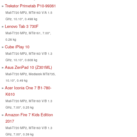
Trekstor Primetab P10-99361
Mali-T720 MP2, MT8163 V/A 1.5
GHz, 10.10", 0.498 kg
Lenovo Tab 3 730F
Mali-T720 MP2, MT8161, 7.00",
0.26 kg
Cube iPlay 10
Mali-T720 MP2, MT8163 V/B 1.3
GHz, 10.10", 0.608 kg
Asus ZenPad 10 (Z301ML)
Mali-T720 MP2, Mediatek MT8735,
10.10", 0.49 kg
Acer Iconia One 7 B1-780-
K610
Mali-T720 MP2, MT8163 V/B 1.3
GHz, 7.00", 0.25 kg
Amazon Fire 7 Kids Edition
2017
Mali-T720 MP2, MT8163 V/B 1.3
GHz, 7.00", 0.39 kg