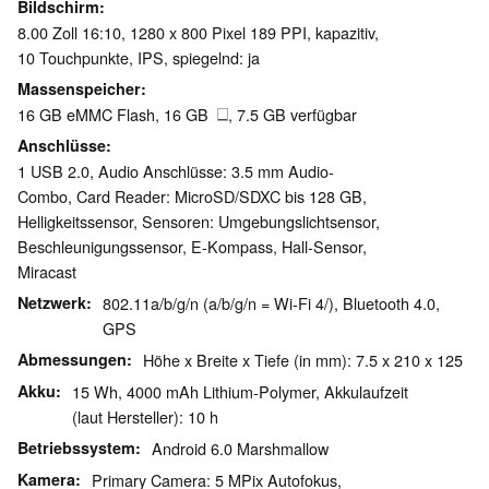
Bildschirm
8.00 Zoll 16:10, 1280 x 800 Pixel 189 PPI, kapazitiv,
10 Touchpunkte, IPS, spiegelnd: ja
Massenspeicher
16 GB eMMC Flash, 16 GB
, 7.5 GB verfügbar
Anschlüsse
1 USB 2.0, Audio Anschlüsse: 3.5 mm Audio-
Combo, Card Reader: MicroSD/SDXC bis 128 GB,
Helligkeitssensor, Sensoren: Umgebungslichtsensor,
Beschleunigungssensor, E-Kompass, Hall-Sensor,
Miracast
Netzwerk
802.11a/b/g/n (a/b/g/n = Wi-Fi 4/), Bluetooth 4.0,
GPS
Abmessungen
Höhe x Breite x Tiefe (in mm): 7.5 x 210 x 125
Akku
15 Wh, 4000 mAh Lithium-Polymer, Akkulaufzeit
(laut Hersteller): 10 h
Betriebssystem
Android 6.0 Marshmallow
Kamera
Primary Camera: 5 MPix Autofokus,