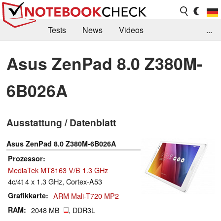
Tests
News
Videos
...
Benchmarks & Tech
Externe Tests
Asus ZenPad 8.0 Z380M-
Kaufberatung
Deals
Suche
Jobs
6B026A
Forum
Ausstattung / Datenblatt
Asus ZenPad 8.0 Z380M-6B026A
Prozessor
MediaTek MT8163 V/B 1.3 GHz
4c/4t 4 x 1.3 GHz, Cortex-A53
Grafikkarte
ARM Mali-T720 MP2
RAM
2048 MB
, DDR3L