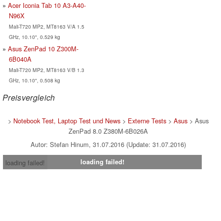
Acer Iconia Tab 10 A3-A40-
N96X
Mali-T720 MP2, MT8163 V/A 1.5
GHz, 10.10", 0.529 kg
Asus ZenPad 10 Z300M-
6B040A
Mali-T720 MP2, MT8163 V/B 1.3
GHz, 10.10", 0.508 kg
Preisvergleich
>
Notebook Test, Laptop Test und News
>
Externe Tests
>
Asus
> Asus
ZenPad 8.0 Z380M-6B026A
Autor: Stefan Hinum, 31.07.2016 (Update: 31.07.2016)
loading failed!
loading failed!