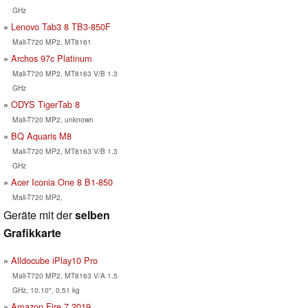
GHz
Lenovo Tab3 8 TB3-850F
Mali-T720 MP2, MT8161
Archos 97c Platinum
Mali-T720 MP2, MT8163 V/B 1.3
GHz
ODYS TigerTab 8
Mali-T720 MP2, unknown
BQ Aquaris M8
Mali-T720 MP2, MT8163 V/B 1.3
GHz
Acer Iconia One 8 B1-850
Mali-T720 MP2,
Geräte mit der
selben
Grafikkarte
Alldocube iPlay10 Pro
Mali-T720 MP2, MT8163 V/A 1.5
GHz, 10.10", 0.51 kg
Amazon Fire 7 2019