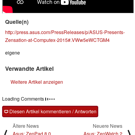
Quelle(n)
http://press.asus.com/PressReleases/p/ASUS-Presents-
Zensation-at-Computex-2015#.VWw5eWCTGM4
eigene
Verwandte Artikel
Weitere Artikel anzeigen
Loading Comments
Diesen Artikel kommentieren / Antworten
Ältere News
Neuere News
⟨
⟩
Asus: ZenPad 8.0
Asus: ZenWatch 2