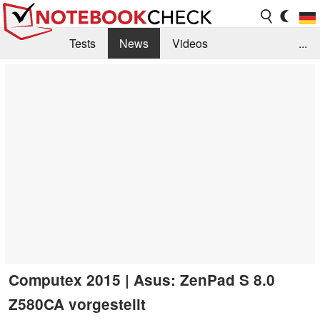
Tests
News
Videos
...
Benchmarks & Tech
Externe Tests
Kaufberatung
Deals
Suche
Jobs
Forum
Computex 2015 | Asus: ZenPad S 8.0
Z580CA vorgestellt