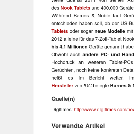
des
Nook Tablets
und 400.000 Geräte 
Während Barnes & Noble laut Ger
entschieden haben soll, ob der US-B
Tablets
oder sogar
neue Modelle
mit 
2012 alleine für das 7-Zoll-Tablet Noo
bis 4,1 Millionen
Geräte genannt habe
Obwohl auch
andere PC- und Handy
Hochdruck an weiteren Tablet-PCs 
Gerüchten, noch keine konkreten Deta
heißt es im Bericht weiter. 
Hersteller
von
IDC
belegte
Barnes & 
Quelle(n)
Digitimes:
http://www.digitimes.com/
Verwandte Artikel