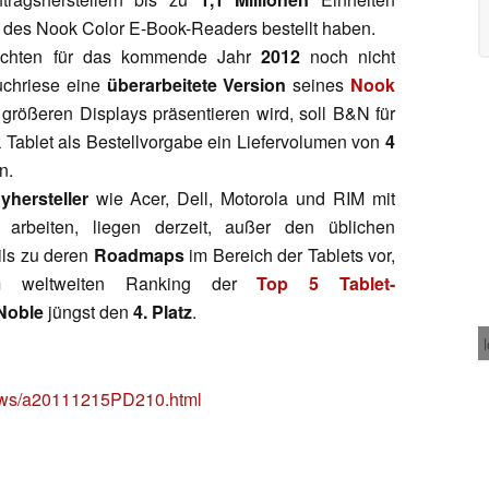
des Nook Color E-Book-Readers bestellt haben.
üchten für das kommende Jahr
2012
noch nicht
uchriese eine
überarbeitete Version
seines
Nook
größeren Displays präsentieren wird, soll B&N für
k Tablet als Bestellvorgabe ein Liefervolumen von
4
n.
hersteller
wie Acer, Dell, Motorola und RIM mit
arbeiten, liegen derzeit, außer den üblichen
ils zu deren
Roadmaps
im Bereich der Tablets vor,
Im weltweiten Ranking der
Top 5 Tablet-
Noble
jüngst den
4. Platz
.
news/a20111215PD210.html