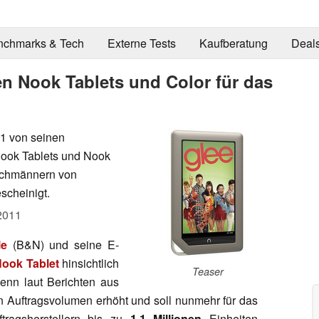
nchmarks & Tech
Externe Tests
Kaufberatung
Deal
en Nook Tablets und Color für das
11 von seinen
 Nook Tablets und Nook
achmännern von
scheinigt.
2011
le
(B&N) und seine E-
ook Tablet
hinsichtlich
Teaser
Denn laut Berichten aus
n Auftragsvolumen erhöht und soll nunmehr für das
tragsherstellern bis zu
1,1 Millionen
Einheiten