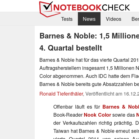
Tests
News
Videos
Be
Barnes & Noble: 1,5 Million
4. Quartal bestellt
Barnes & Noble hat für das vierte Quartal 20
Auftragsherstellern insgesamt 1,5 Millionen
Color abgenommen. Auch IDC hatte dem Fl
Barnes & Noble bereits gute Absatzzahlen be
Ronald Tiefenthäler
,
Veröffentlicht am
16.12.
Offenbar läuft es für
Barnes & Nob
Book-Reader
Nook Color
sowie das
N
der Verkaufszahlen richtig prächtig. 
Taiwan hat Barnes & Noble erneut sei
vierte Quartal 2011 von seinen Auf