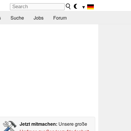
▼
s
Suche
Jobs
Forum
Jetzt mitmachen:
Unsere große