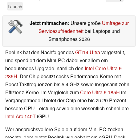
Launch
Jetzt mitmachen:
Unsere große
Umfrage zur
Servicezufriedenheit
bei Laptops und
Smartphones 2026
Beelink hat den Nachfolger des
GTi14 Ultra
vorgestellt,
und spendiert dem Mini-PC dabei vor allem ein
bedeutendes Upgrade, nämlich den
Intel Core Ultra 9
285H
. Der Chip besitzt sechs Performance-Kerne mit
Boost-Taktfrequenzen bis 5,4 GHz sowie insgesamt zehn
Effizienz-Kerne. Im Vergleich zum
Core Ultra 9 185H
im
Vorgängermodell bietet der Chip eine bis zu 20 Prozent
bessere CPU-Leistung sowie eine wesentlich schnellere
Intel Arc 140T
iGPU.
Wer anspruchsvollere Spiele auf dem Mini-PC zocken
möchte, dem bietet Beelink wie gehabt ein eGPU-Dock