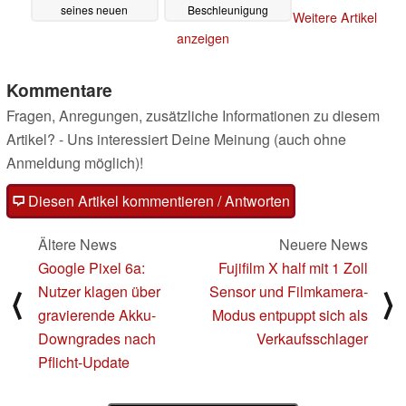
seines neuen
Beschleunigung
Weitere Artikel
Kompaktrechners an
eignen
15.07.2025
anzeigen
15.07.2025
Kommentare
Fragen, Anregungen, zusätzliche Informationen zu diesem
Artikel? - Uns interessiert Deine Meinung (auch ohne
Anmeldung möglich)!
Diesen Artikel kommentieren / Antworten
Ältere News
Neuere News
Google Pixel 6a:
Fujifilm X half mit 1 Zoll
Nutzer klagen über
Sensor und Filmkamera-
⟨
⟩
gravierende Akku-
Modus entpuppt sich als
Downgrades nach
Verkaufsschlager
Pflicht-Update