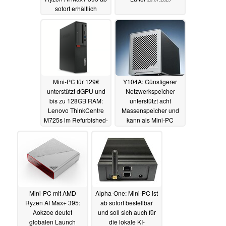
sofort erhältlich
16.08.2025
Mini-PC für 129€
Y104A: Günstigerer
unterstützt dGPU und
Netzwerkspeicher
bis zu 128GB RAM:
unterstützt acht
Lenovo ThinkCentre
Massenspeicher und
M725s im Refurbished-
kann als Mini-PC
Deal
genutzt werden
17.07.2025
17.07.2025
Mini-PC mit AMD
Alpha-One: Mini-PC ist
Ryzen AI Max+ 395:
ab sofort bestellbar
Aokzoe deutet
und soll sich auch für
globalen Launch
die lokale KI-