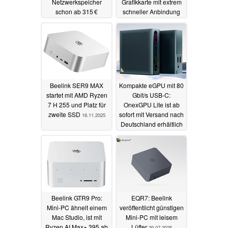
Netzwerkspeicher
Grafikkarte mit extrem
schon ab 315 €
schneller Anbindung
verfügbar
über PCIe 5.0
21.12.2025
30.11.2025
Beelink SER9 MAX
Kompakte eGPU mit 80
startet mit AMD Ryzen
Gbit/s USB-C:
7 H 255 und Platz für
OnexGPU Lite ist ab
zweite SSD
sofort mit Versand nach
16.11.2025
Deutschland erhältlich
17.09.2025
Beelink GTR9 Pro:
EQR7: Beelink
Mini-PC ähnelt einem
veröffentlicht günstigen
Mac Studio, ist mit
Mini-PC mit leisem
Ryzen AI Max+ 395 ab
Lüfter
29.07.2025