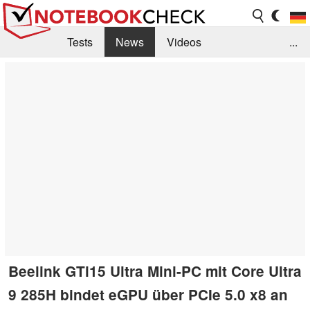
Tests
News
Videos
...
Benchmarks & Tech
Externe Tests
Kaufberatung
Deals
Suche
Jobs
Forum
Beelink GTi15 Ultra Mini-PC mit Core Ultra
9 285H bindet eGPU über PCIe 5.0 x8 an