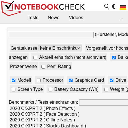
Tests
News
Videos
...
Benchmarks & Tech
Externe Tests
(Hersteller, Mod
Kaufberatung
Deals
Suche
Jobs
Geräteklasse
Vorgestellt vor höch
Forum
anzeigen
Aktuell erhältlich (nicht archiviert)
Balk
Prozentwerte
Perf. Rating
Modell
Processor
Graphics Card
Drive
Screen Type
Battery Capacity (Wh)
Weight (
Benchmarks / Tests einschränken: