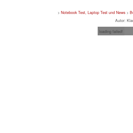
>
Notebook Test, Laptop Test und News
>
B
Autor: Kl
loading failed!