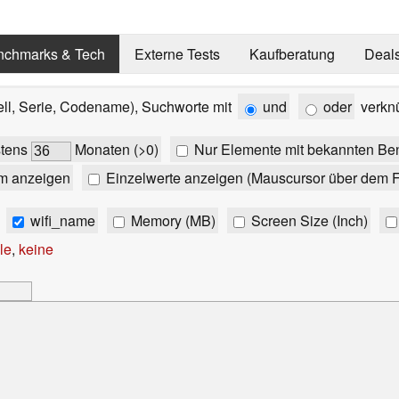
nchmarks & Tech
Externe Tests
Kaufberatung
Deal
ell, Serie, Codename), Suchworte mit
und
oder
verkn
stens
Monaten (>0)
Nur Elemente mit bekannten Be
m anzeigen
Einzelwerte anzeigen (Mauscursor über dem F
wifi_name
Memory (MB)
Screen Size (Inch)
le
,
keine