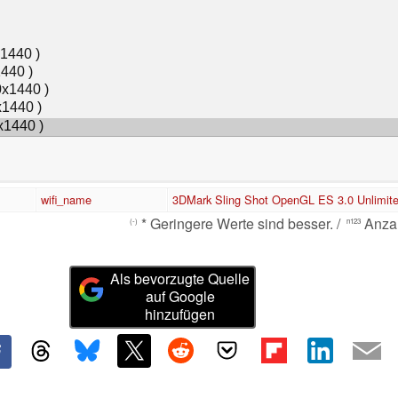
wifi_name
3DMark Sling Shot OpenGL ES 3.0 Unlimit
* Geringere Werte sind besser. /
Anzah
(-)
n123
Als bevorzugte Quelle
auf Google
hinzufügen