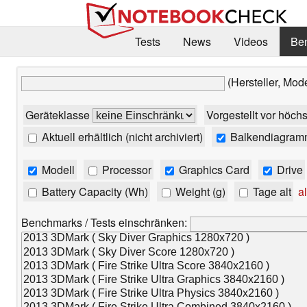
Tests
News
Videos
Be
(Hersteller, Mod
Geräteklasse
Vorgestellt vor höch
Aktuell erhältlich (nicht archiviert)
Balkendiagram
Modell
Processor
Graphics Card
Drive
Battery Capacity (Wh)
Weight (g)
Tage alt
al
Benchmarks / Tests einschränken: