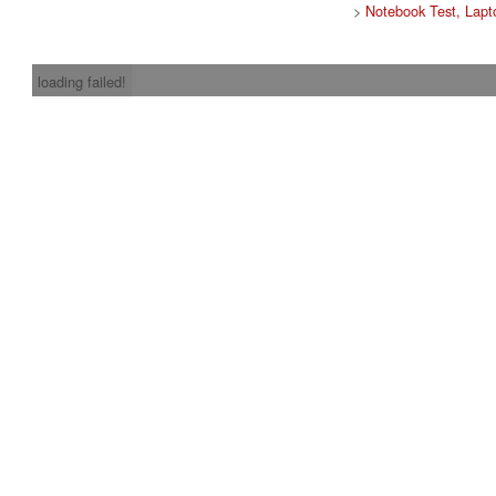
>
Notebook Test, Lapt
loading failed!