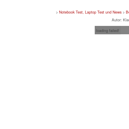
>
Notebook Test, Laptop Test und News
>
B
Autor: Kl
loading failed!