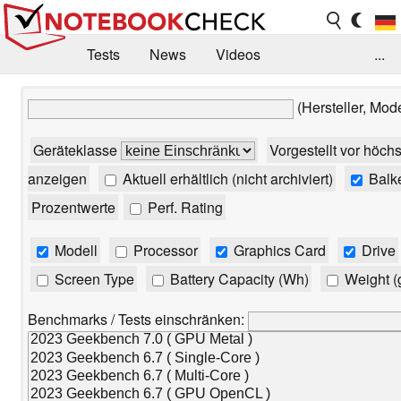
Tests
News
Videos
...
Benchmarks & Tech
Externe Tests
(Hersteller, Mod
Kaufberatung
Deals
Suche
Jobs
Geräteklasse
Vorgestellt vor höch
Forum
anzeigen
Aktuell erhältlich (nicht archiviert)
Balk
Prozentwerte
Perf. Rating
Modell
Processor
Graphics Card
Drive
Screen Type
Battery Capacity (Wh)
Weight (
Benchmarks / Tests einschränken: