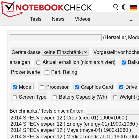
Tests
News
Videos
...
Benchmarks & Tech
Externe Tests
(Hersteller, Mod
Kaufberatung
Deals
Suche
Jobs
Geräteklasse
Vorgestellt vor höch
Forum
anzeigen
Aktuell erhältlich (nicht archiviert)
Balk
Prozentwerte
Perf. Rating
Modell
Processor
Graphics Card
Drive
Screen Type
Battery Capacity (Wh)
Weight (
Benchmarks / Tests einschränken: