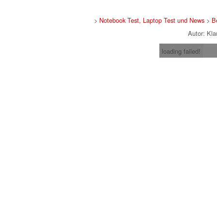
>
Notebook Test, Laptop Test und News
>
B
Autor: Kl
loading failed!