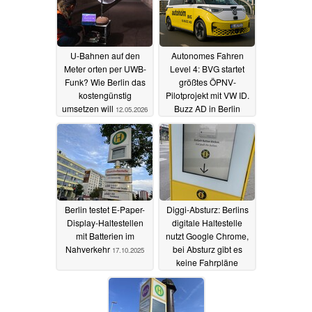
U-Bahnen auf den
Autonomes Fahren
Meter orten per UWB-
Level 4: BVG startet
Funk? Wie Berlin das
größtes ÖPNV-
kostengünstig
Pilotprojekt mit VW ID.
umsetzen will
Buzz AD in Berlin
12.05.2026
20.10.2025
Berlin testet E-Paper-
Diggi-Absturz: Berlins
Display-Haltestellen
digitale Haltestelle
mit Batterien im
nutzt Google Chrome,
Nahverkehr
bei Absturz gibt es
17.10.2025
keine Fahrpläne
26.07.2024