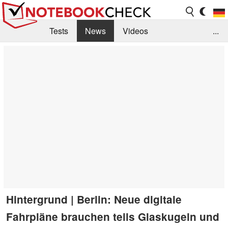
Tests
News
Videos
...
Benchmarks & Tech
Externe Tests
Kaufberatung
Deals
Suche
Jobs
Forum
Hintergrund | Berlin: Neue digitale
Fahrpläne brauchen teils Glaskugeln und