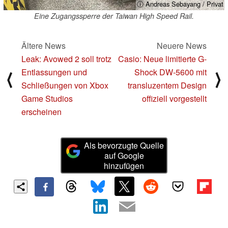
ⓘ Andreas Sebayang / Privat
Eine Zugangssperre der Taiwan High Speed Rail.
Ältere News
Neuere News
Leak: Avowed 2 soll trotz
Casio: Neue limitierte G-
Entlassungen und
Shock DW-5600 mit
⟨
⟩
Schließungen von Xbox
transluzentem Design
Game Studios
offiziell vorgestellt
erscheinen
Als bevorzugte Quelle
auf Google
hinzufügen