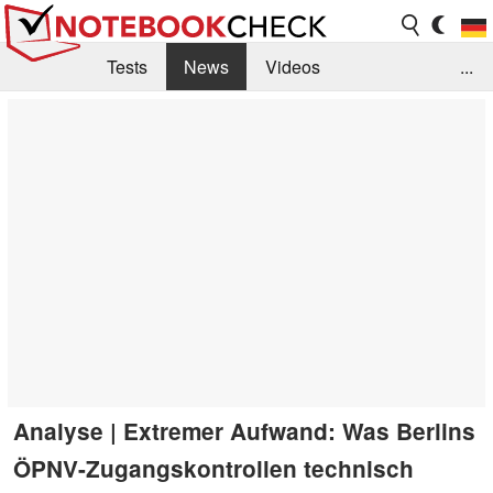
Tests
News
Videos
...
Benchmarks & Tech
Externe Tests
Kaufberatung
Deals
Suche
Jobs
Forum
Analyse | Extremer Aufwand: Was Berlins
ÖPNV-Zugangskontrollen technisch