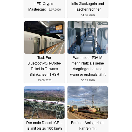
LED-Crypto-
teils Glaskugeln und
Mastercard
Taschenrechner
15.07.2026
14.06.2026
Test: Per
Warum der TGV-M
Bluetooth-/QR-Code-
mehr Platz als seine
Ticket in Taiwans
Vorgänger hat und
Shinkansen THSR
wann er erstmals fährt
13.06.2026
30.05.2026
Der erste Diesel-ICE-L
Berliner Amtsgericht:
ist mit bis zu 160 km/h
Fahren mit