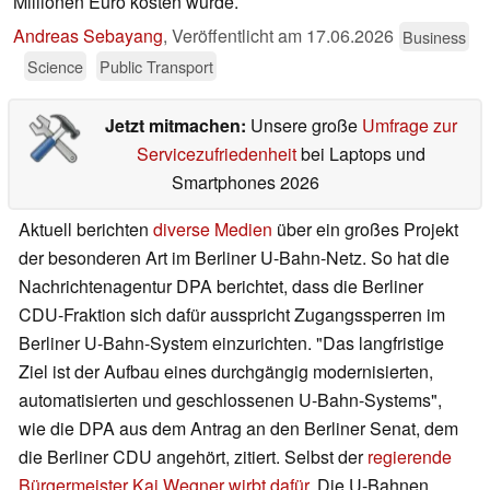
Millionen Euro kosten würde.
Andreas Sebayang
,
Veröffentlicht am
17.06.2026
Business
Science
Public Transport
Jetzt mitmachen:
Unsere große
Umfrage zur
Servicezufriedenheit
bei Laptops und
Smartphones 2026
Aktuell berichten
diverse Medien
über ein großes Projekt
der besonderen Art im Berliner U-Bahn-Netz. So hat die
Nachrichtenagentur DPA berichtet, dass die Berliner
CDU-Fraktion sich dafür ausspricht Zugangssperren im
Berliner U-Bahn-System einzurichten. "Das langfristige
Ziel ist der Aufbau eines durchgängig modernisierten,
automatisierten und geschlossenen U-Bahn-Systems",
wie die DPA aus dem Antrag an den Berliner Senat, dem
die Berliner CDU angehört, zitiert. Selbst der
regierende
Bürgermeister Kai Wegner wirbt dafür
. Die U-Bahnen