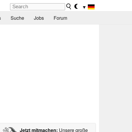
▼
s
Suche
Jobs
Forum
Jetzt mitmachen:
Unsere große