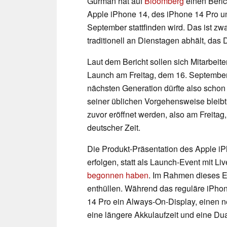
Gurman hat auf
Bloomberg
einen Beric
Apple iPhone 14, des iPhone 14 Pro u
September stattfinden wird. Das ist z
traditionell an Dienstagen abhält, das
Laut dem Bericht sollen sich Mitarbeit
Launch am Freitag, dem 16. September 
nächsten Generation dürfte also scho
seiner üblichen Vorgehensweise bleibt
zuvor eröffnet werden, also am Freita
deutscher Zeit.
Die Produkt-Präsentation des Apple iP
erfolgen, statt als Launch-Event mit L
begonnen haben
. Im Rahmen dieses E
enthüllen. Während das reguläre iPho
14 Pro ein Always-On-Display, einen 
eine längere Akkulaufzeit und eine Du