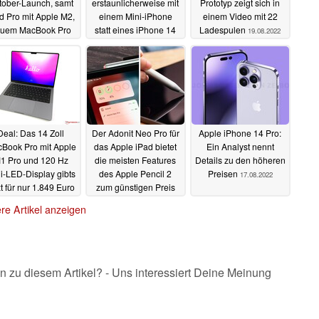
tober-Launch, samt
erstaunlicherweise mit
Prototyp zeigt sich in
d Pro mit Apple M2,
einem Mini-iPhone
einem Video mit 22
uem MacBook Pro
statt eines iPhone 14
Ladespulen
19.08.2022
d Mac mini
Max
22.08.2022
22.08.2022
Deal: Das 14 Zoll
Der Adonit Neo Pro für
Apple iPhone 14 Pro:
Book Pro mit Apple
das Apple iPad bietet
Ein Analyst nennt
1 Pro und 120 Hz
die meisten Features
Details zu den höheren
i-LED-Display gibts
des Apple Pencil 2
Preisen
17.08.2022
zt für nur 1.849 Euro
zum günstigen Preis
17.08.2022
17.08.2022
re Artikel anzeigen
n zu diesem Artikel? - Uns interessiert Deine Meinung