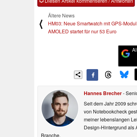
Diesen Artikel kommentieren / Antworten
Ältere News
⟨
HM03: Neue Smartwatch mit GPS-Modul
AMOLED startet für nur 53 Euro
Al
Hannes Brecher
- Seni
Seit dem Jahr 2009 schre
von Notebookcheck gest
meiner lebenslangen Lei
Design-Hintergrund als A
Branche.