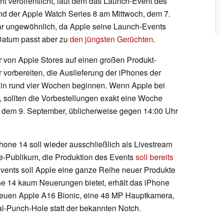
ht veröffentlicht, laut dem das Launch-Event des
nd der Apple Watch Series 8 am Mittwoch, dem 7.
war ungewöhnlich, da Apple seine Launch-Events
 Datum passt aber zu
den jüngsten Gerüchten
.
er von Apple Stores auf einen großen Produkt-
vorbereiten, die Auslieferung der iPhones der
n in rund vier Wochen beginnen. Wenn Apple bei
, sollten die Vorbestellungen exakt eine Woche
g, dem 9. September, üblicherweise gegen 14:00 Uhr
hone 14 soll wieder ausschließlich als Livestream
ive-Publikum, die Produktion des Events
soll bereits
vents soll Apple eine ganze Reihe neuer Produkte
ne 14 kaum Neuerungen bietet, erhält das iPhone
neuen Apple A16 Bionic, eine 48 MP Hauptkamera,
al-Punch-Hole statt der bekannten Notch.