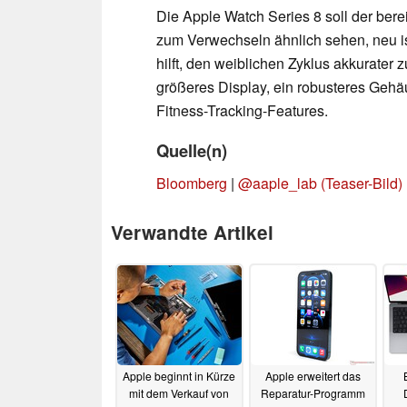
Die Apple Watch Series 8 soll der berei
zum Verwechseln ähnlich sehen, neu is
hilft, den weiblichen Zyklus akkurater
größeres Display, ein robusteres Gehä
Fitness-Tracking-Features.
Quelle(n)
Bloomberg
|
@aaple_lab (Teaser-Bild)
Verwandte Artikel
Apple beginnt in Kürze
Apple erweitert das
mit dem Verkauf von
Reparatur-Programm