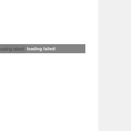
loading failed!
loading failed!