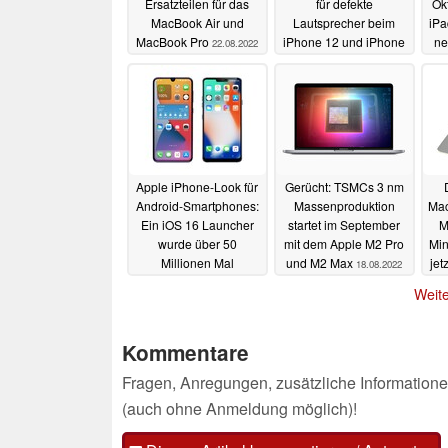
Ersatzteilen für das
für defekte
Ok
MacBook Air und
Lautsprecher beim
iPa
MacBook Pro
iPhone 12 und iPhone
ne
22.08.2022
12 Pro
un
22.08.2022
Apple iPhone-Look für
Gerücht: TSMCs 3 nm
Android-Smartphones:
Massenproduktion
Mac
Ein iOS 16 Launcher
startet im September
M
wurde über 50
mit dem Apple M2 Pro
Min
Millionen Mal
und M2 Max
jet
18.08.2022
heruntergeladen
Weite
19.08.2022
Kommentare
Fragen, Anregungen, zusätzliche Informatione
(auch ohne Anmeldung möglich)!