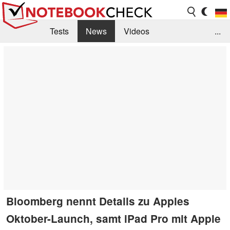
Tests
News
Videos
...
Benchmarks & Tech
Externe Tests
Kaufberatung
Deals
Suche
Jobs
Forum
Bloomberg nennt Details zu Apples
Oktober-Launch, samt iPad Pro mit Apple