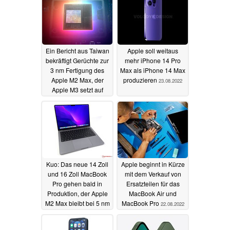
Ein Bericht aus Taiwan
Apple soll weitaus
bekräftigt Gerüchte zur
mehr iPhone 14 Pro
3 nm Fertigung des
Max als iPhone 14 Max
Apple M2 Max, der
produzieren
23.08.2022
Apple M3 setzt auf
TSMC N3E
23.08.2022
Kuo: Das neue 14 Zoll
Apple beginnt in Kürze
und 16 Zoll MacBook
mit dem Verkauf von
Pro gehen bald in
Ersatzteilen für das
Produktion, der Apple
MacBook Air und
M2 Max bleibt bei 5 nm
MacBook Pro
22.08.2022
22.08.2022