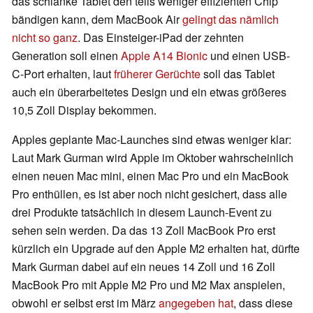
das schlanke Tablet den teils weniger effizienten Chip
bändigen kann, dem MacBook Air
gelingt das nämlich
nicht so ganz
. Das Einsteiger-iPad der zehnten
Generation soll einen
Apple A14 Bionic
und einen USB-
C-Port erhalten, laut
früherer Gerüchte
soll das Tablet
auch ein überarbeitetes Design und ein etwas größeres
10,5 Zoll Display bekommen.
Apples geplante Mac-Launches sind etwas weniger klar:
Laut Mark Gurman wird Apple im Oktober wahrscheinlich
einen neuen Mac mini, einen Mac Pro und ein MacBook
Pro enthüllen, es ist aber noch nicht gesichert, dass alle
drei Produkte tatsächlich in diesem Launch-Event zu
sehen sein werden. Da das 13 Zoll MacBook Pro erst
kürzlich ein Upgrade auf den Apple M2 erhalten hat, dürfte
Mark Gurman dabei auf ein neues 14 Zoll und 16 Zoll
MacBook Pro mit Apple M2 Pro und M2 Max anspielen,
obwohl er selbst erst im März
angegeben hat
, dass diese