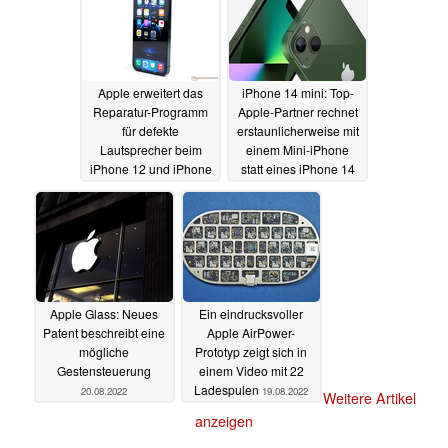
Apple erweitert das
iPhone 14 mini: Top-
Reparatur-Programm
Apple-Partner rechnet
für defekte
erstaunlicherweise mit
Lautsprecher beim
einem Mini-iPhone
iPhone 12 und iPhone
statt eines iPhone 14
12 Pro
Max
22.08.2022
22.08.2022
Apple Glass: Neues
Ein eindrucksvoller
Patent beschreibt eine
Apple AirPower-
mögliche
Prototyp zeigt sich in
Gestensteuerung
einem Video mit 22
Ladespulen
20.08.2022
19.08.2022
Weitere Artikel
anzeigen