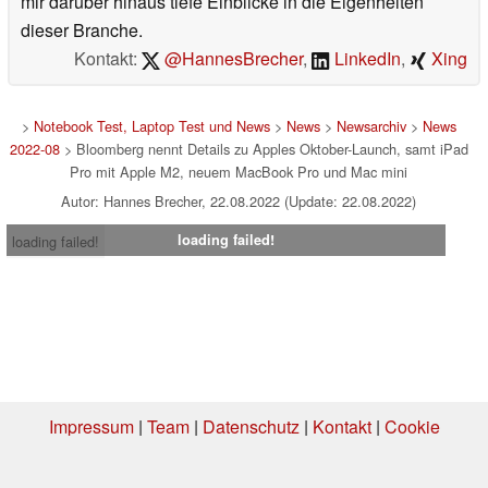
mir darüber hinaus tiefe Einblicke in die Eigenheiten
dieser Branche.
Kontakt:
@HannesBrecher
,
LinkedIn
,
Xing
>
Notebook Test, Laptop Test und News
>
News
>
Newsarchiv
>
News
2022-08
> Bloomberg nennt Details zu Apples Oktober-Launch, samt iPad
Pro mit Apple M2, neuem MacBook Pro und Mac mini
Autor: Hannes Brecher, 22.08.2022 (Update: 22.08.2022)
loading failed!
loading failed!
Impressum
|
Team
|
Datenschutz
|
Kontakt
|
Cookie
Einstellungen
| 08.08.2026 16:14
* Beim Kauf über einen Affiliate-Link kann Notebookcheck eine Vergütung