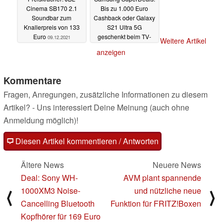
Cinema SB170 2.1
Bis zu 1.000 Euro
Soundbar zum
Cashback oder Galaxy
Knallerpreis von 133
S21 Ultra 5G
Euro
geschenkt beim TV-
09.12.2021
Weitere Artikel
und Soundbar-Kauf
anzeigen
06.12.2021
Kommentare
Fragen, Anregungen, zusätzliche Informationen zu diesem
Artikel? - Uns interessiert Deine Meinung (auch ohne
Anmeldung möglich)!
Diesen Artikel kommentieren / Antworten
Ältere News
Neuere News
Deal: Sony WH-
AVM plant spannende
1000XM3 Noise-
und nützliche neue
⟨
⟩
Cancelling Bluetooth
Funktion für FRITZ!Boxen
Kopfhörer für 169 Euro