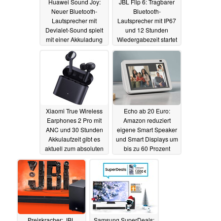
Huawei Sound Joy:
JBL Flip 6: Tragbarer
Neuer Bluetooth-
Bluetooth-
Lautsprecher mit
Lautsprecher mit IP67
Devialet-Sound spielt
und 12 Stunden
mit einer Akkuladung
Wiedergabezeit startet
länger als einen Tag
in den Verkauf
13.12.2021
13.12.2021
Xiaomi True Wireless
Echo ab 20 Euro:
Earphones 2 Pro mit
Amazon reduziert
ANC und 30 Stunden
eigene Smart Speaker
Akkulaufzeit gibt es
und Smart Displays um
aktuell zum absoluten
bis zu 60 Prozent
Bestpreis
10.12.2021
09.12.2021
Preiskracher: JBL
Samsung SuperDeals: