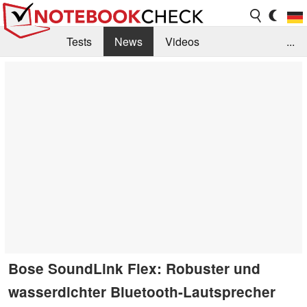
Tests
News
Videos
...
Benchmarks & Tech
Externe Tests
Kaufberatung
Deals
Suche
Jobs
Forum
Bose SoundLink Flex: Robuster und
wasserdichter Bluetooth-Lautsprecher