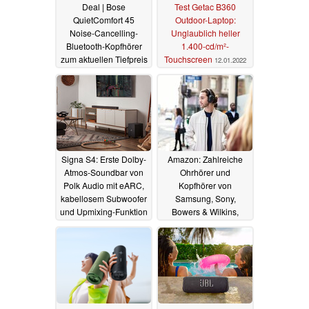
Deal | Bose
Test Getac B360
QuietComfort 45
Outdoor-Laptop:
Noise-Cancelling-
Unglaublich heller
Bluetooth-Kopfhörer
1.400-cd/m²-
zum aktuellen Tiefpreis
Touchscreen
12.01.2022
bei Amazon bestellbar
21.02.2022
Signa S4: Erste Dolby-
Amazon: Zahlreiche
Atmos-Soundbar von
Ohrhörer und
Polk Audio mit eARC,
Kopfhörer von
kabellosem Subwoofer
Samsung, Sony,
und Upmixing-Funktion
Bowers & Wilkins,
Soundcore und mehr
19.12.2021
im Angebot
13.12.2021