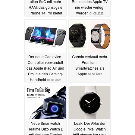
alten SoC mit mehr
Remote des Apple TV
RAM, das günstigste
nie wieder verlegt
iPhone 14 Pro bietet
werden
01.06.2022
mehr Speicher
02.06.2022
Der neue Gamevice-
Garmin verkauft mehr
Controller verwandelt
Premium-
das Apple iPad Air und
Smartwatches als
Pro in einen Gaming-
Apple
01.06.2022
Handheld
01.06.2022
Neue Smartwatch
Leak: Der Akku der
Realme Dizo Watch D
Google Pixel Watch
mit riesigem Display
hält ebenso kurz wie