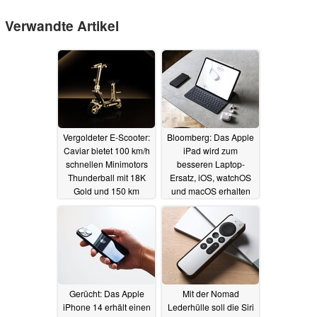
Verwandte Artikel
Vergoldeter E-Scooter:
Bloomberg: Das Apple
Caviar bietet 100 km/h
iPad wird zum
schnellen Minimotors
besseren Laptop-
Thunderball mit 18K
Ersatz, iOS, watchOS
Gold und 150 km
und macOS erhalten
Reichweite an
umfangreiche Updates
06.08.2022
02.06.2022
Gerücht: Das Apple
Mit der Nomad
iPhone 14 erhält einen
Lederhülle soll die Siri