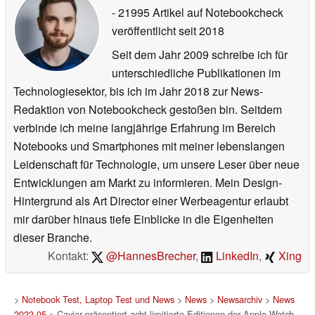
- 21995 Artikel auf Notebookcheck
veröffentlicht
seit 2018
Seit dem Jahr 2009 schreibe ich für
unterschiedliche Publikationen im
Technologiesektor, bis ich im Jahr 2018 zur News-
Redaktion von Notebookcheck gestoßen bin. Seitdem
verbinde ich meine langjährige Erfahrung im Bereich
Notebooks und Smartphones mit meiner lebenslangen
Leidenschaft für Technologie, um unsere Leser über neue
Entwicklungen am Markt zu informieren. Mein Design-
Hintergrund als Art Director einer Werbeagentur erlaubt
mir darüber hinaus tiefe Einblicke in die Eigenheiten
dieser Branche.
Kontakt:
@HannesBrecher
,
LinkedIn
,
Xing
>
Notebook Test, Laptop Test und News
>
News
>
Newsarchiv
>
News
2022-05
> Caviar präsentiert acht limitierte Editionen der Apple Watch