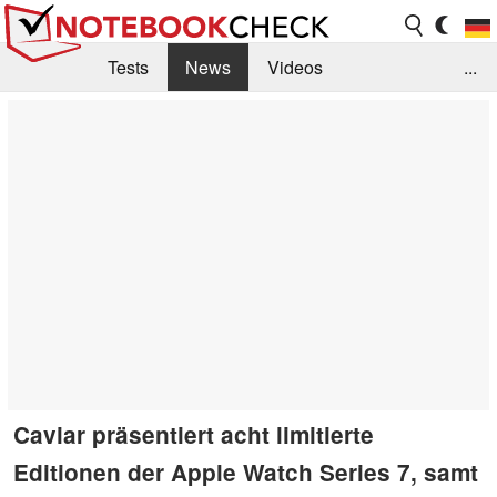
Tests
News
Videos
...
Benchmarks & Tech
Externe Tests
Kaufberatung
Deals
Suche
Jobs
Forum
Caviar präsentiert acht limitierte
Editionen der Apple Watch Series 7, samt