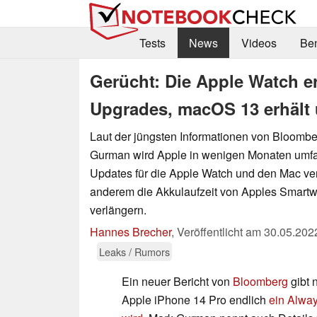
Tests
News
Videos
Be
Gerücht: Die Apple Watch e
Upgrades, macOS 13 erhält 
Laut der jüngsten Informationen von Bloomb
Gurman wird Apple in wenigen Monaten umfa
Updates für die Apple Watch und den Mac verö
anderem die Akkulaufzeit von Apples Smartw
verlängern.
Hannes Brecher
,
Veröffentlicht am
30.05.202
Leaks / Rumors
Ein neuer Bericht von
Bloomberg
gibt 
Apple iPhone 14 Pro endlich
ein Alway