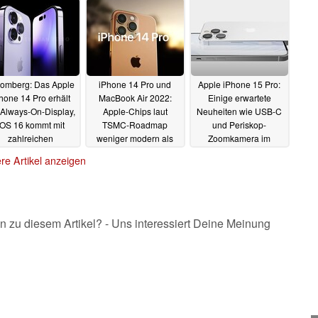
omberg: Das Apple
iPhone 14 Pro und
Apple iPhone 15 Pro:
hone 14 Pro erhält
MacBook Air 2022:
Einige erwartete
 Always-On-Display,
Apple-Chips laut
Neuheiten wie USB-C
iOS 16 kommt mit
TSMC-Roadmap
und Periskop-
zahlreichen
weniger modern als
Zoomkamera im
uerungen
von vielen erwartet
Konzeptvideo zu
30.05.2022
re Artikel anzeigen
sehen
29.05.2022
28.05.2022
n zu diesem Artikel? - Uns interessiert Deine Meinung