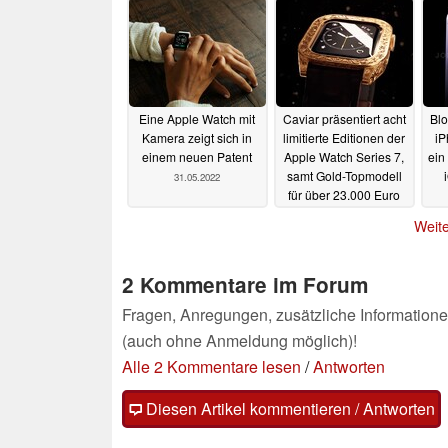
Eine Apple Watch mit
Caviar präsentiert acht
Blo
Kamera zeigt sich in
limitierte Editionen der
iP
einem neuen Patent
Apple Watch Series 7,
ein
samt Gold-Topmodell
31.05.2022
für über 23.000 Euro
Ne
30.05.2022
Weite
2 Kommentare im Forum
Fragen, Anregungen, zusätzliche Informatione
(auch ohne Anmeldung möglich)!
Alle 2 Kommentare lesen
/
Antworten
Diesen Artikel kommentieren / Antworten