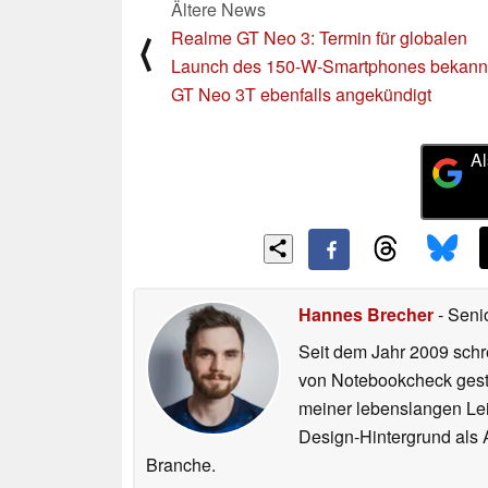
Ältere News
Realme GT Neo 3: Termin für globalen
⟨
Launch des 150-W-Smartphones bekannt
GT Neo 3T ebenfalls angekündigt
Al
Hannes Brecher
- Seni
Seit dem Jahr 2009 schre
von Notebookcheck gest
meiner lebenslangen Lei
Design-Hintergrund als A
Branche.