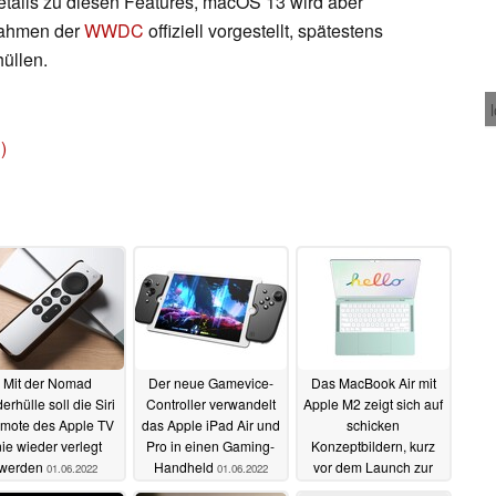
tails zu diesen Features, macOS 13 wird aber
 Rahmen der
WWDC
offiziell vorgestellt, spätestens
üllen.
)
Mit der Nomad
Der neue Gamevice-
Das MacBook Air mit
erhülle soll die Siri
Controller verwandelt
Apple M2 zeigt sich auf
mote des Apple TV
das Apple iPad Air und
schicken
ie wieder verlegt
Pro in einen Gaming-
Konzeptbildern, kurz
werden
Handheld
vor dem Launch zur
01.06.2022
01.06.2022
WWDC
31.05.2022