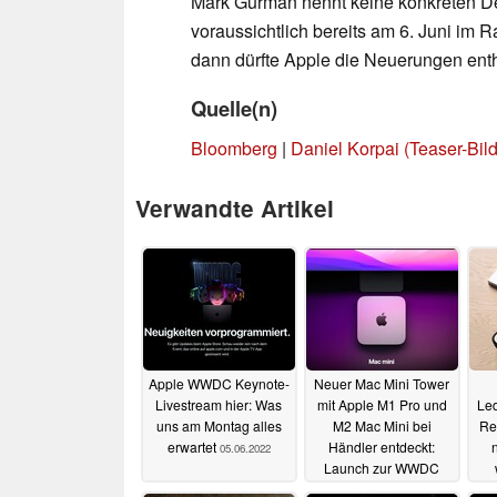
Mark Gurman nennt keine konkreten De
voraussichtlich bereits am 6. Juni im
dann dürfte Apple die Neuerungen enth
Quelle(n)
Bloomberg
|
Daniel Korpai (Teaser-Bild
Verwandte Artikel
Apple WWDC Keynote-
Neuer Mac Mini Tower
Livestream hier: Was
mit Apple M1 Pro und
Led
uns am Montag alles
M2 Mac Mini bei
Re
erwartet
Händler entdeckt:
n
05.06.2022
Launch zur WWDC
2022?
05.06.2022