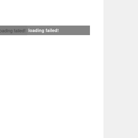
loading failed!
loading failed!