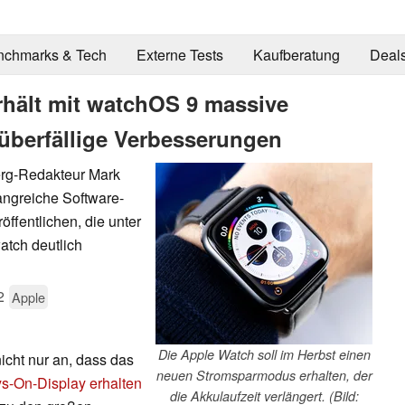
nchmarks & Tech
Externe Tests
Kaufberatung
Deal
rhält mit watchOS 9 massive
überfällige Verbesserungen
erg-Redakteur Mark
ngreiche Software-
ffentlichen, die unter
atch deutlich
2
Apple
Die Apple Watch soll im Herbst einen
nicht nur an, dass das
neuen Stromsparmodus erhalten, der
s-On-Display erhalten
die Akkulaufzeit verlängert. (Bild: