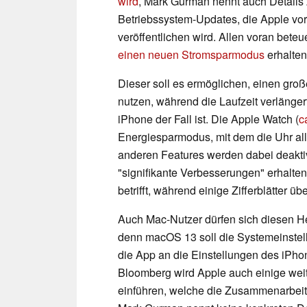
wird
, Mark Gurman nennt auch Details
Betriebssystem-Updates, die Apple vor
veröffentlichen wird. Allen voran bete
einen neuen Stromsparmodus
erhalten
Dieser soll es ermöglichen, einen groß
nutzen, während die Laufzeit verlänge
iPhone der Fall ist. Die Apple Watch (
c
Energiesparmodus, mit dem die Uhr alle
anderen Features werden dabei deaktiv
"signifikante Verbesserungen" erhalte
betrifft, während einige Zifferblätter üb
Auch Mac-Nutzer dürfen sich diesen Her
denn macOS 13 soll die Systemeinstel
die App an die Einstellungen des iPho
Bloomberg wird Apple auch einige wei
einführen, welche die Zusammenarbeit