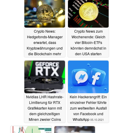
Crypto News:
Crypto News zum
Hedgefonds-Manager
Wochenende: Gleich
erwartet, dass
vier Bitcoin-ETFs
Kryptowährungen und
könnten demnächst in
die Blockchain mehr
den USA starten
Reichtum generieren
08.10.2021
werden als das
bisherige Internet
13.10.2021
Nvidias LHR Hashrate-
Kein Hackerangriff: Ein
Limitierung für RTX
einzelner Fehler führte
Grafikkarten kann mit
zum weltweiten Ausfall
dem gleichzeitigen
von Facebook und
Minen zweier Coins
WhatsApp
05.10.2021
einfach umgangen
werden
07.10.2021