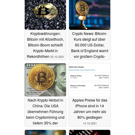
Kryptowährungen:
Crypto News: Bitcoin-
Bitcoin mit Allzeithoch,
Kurs steigt auf über
Bitcoin-Boom schießt
60.000 US-Dollar,
Krypto-Markt in
Bank of England warnt
Rekordhöhen
vor großem Crypto-
20.10.2021
Crash
15.10.2021
Nach Krypto-Verbot in
Apples Preise für das
China: Die USA
iPhone sind in 14
übernehmen Führung
Jahren um mehr als
beim Cryptomining und
80% gestiegen
liefern 35% der
14.10.2021
globalen Bitcoin-
Hashrate
14.10.2021