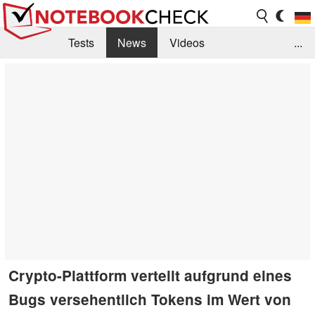
Tests
News
Videos
...
Benchmarks & Tech
Externe Tests
Kaufberatung
Deals
Suche
Jobs
Forum
Crypto-Plattform verteilt aufgrund eines
Bugs versehentlich Tokens im Wert von