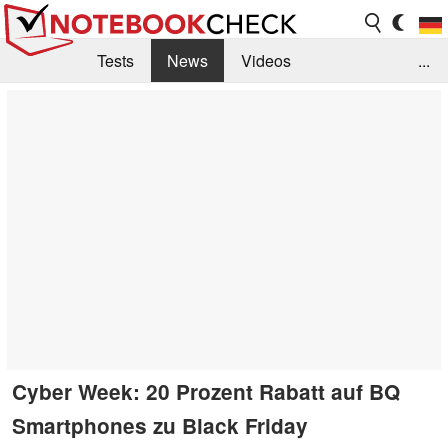
Tests
News
Videos
...
Benchmarks & Tech
Externe Tests
Kaufberatung
Deals
Suche
Jobs
Forum
Cyber Week: 20 Prozent Rabatt auf BQ
Smartphones zu Black Friday