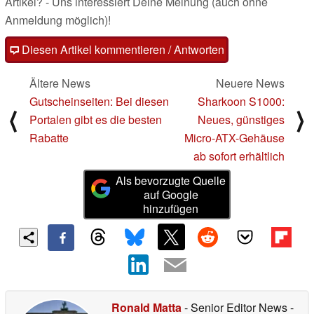
Artikel? - Uns interessiert Deine Meinung (auch ohne
Anmeldung möglich)!
Diesen Artikel kommentieren / Antworten
Ältere News
Neuere News
Gutscheinseiten: Bei diesen
Sharkoon S1000:
⟨
⟩
Portalen gibt es die besten
Neues, günstiges
Rabatte
Micro-ATX-Gehäuse
ab sofort erhältlich
Als bevorzugte Quelle
auf Google
hinzufügen
Ronald Matta
- Senior Editor News
-