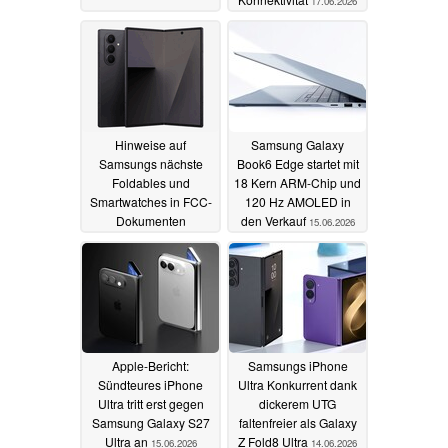
17.06.2026
Hinweise auf
Samsung Galaxy
Samsungs nächste
Book6 Edge startet mit
Foldables und
18 Kern ARM-Chip und
Smartwatches in FCC-
120 Hz AMOLED in
Dokumenten
den Verkauf
15.06.2026
aufgetaucht
16.06.2026
Apple-Bericht:
Samsungs iPhone
Sündteures iPhone
Ultra Konkurrent dank
Ultra tritt erst gegen
dickerem UTG
Samsung Galaxy S27
faltenfreier als Galaxy
Ultra an
Z Fold8 Ultra
15.06.2026
14.06.2026