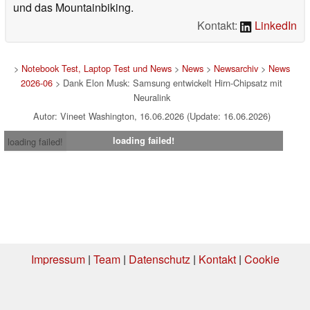
und das Mountainbiking.
Kontakt:
LinkedIn
>
Notebook Test, Laptop Test und News
>
News
>
Newsarchiv
>
News
2026-06
> Dank Elon Musk: Samsung entwickelt Hirn-Chipsatz mit
Neuralink
Autor: Vineet Washington, 16.06.2026 (Update: 16.06.2026)
loading failed!
loading failed!
Impressum
|
Team
|
Datenschutz
|
Kontakt
|
Cookie
Einstellungen
| 07.08.2026 18:56
* Beim Kauf über einen Affiliate-Link kann Notebookcheck eine Vergütung
erhalten. Vielen Dank für Ihre Unterstützung!.