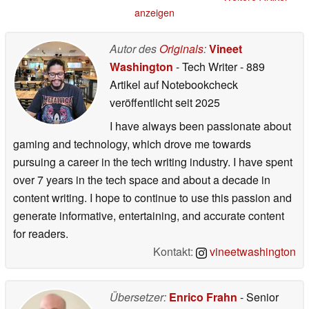
erwartet
14.06.2026
anzeigen
Autor des
Originals
:
Vineet
Washington
- Tech Writer
- 889
Artikel auf Notebookcheck
veröffentlicht
seit 2025
I have always been passionate about
gaming and technology, which drove me towards
pursuing a career in the tech writing industry. I have spent
over 7 years in the tech space and about a decade in
content writing. I hope to continue to use this passion and
generate informative, entertaining, and accurate content
for readers.
Kontakt:
vineetwashington
Übersetzer:
Enrico Frahn
- Senior