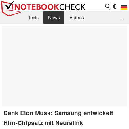
Tests
News
Videos
...
Benchmarks & Tech
Externe Tests
Kaufberatung
Deals
Suche
Jobs
Forum
Dank Elon Musk: Samsung entwickelt
Hirn-Chipsatz mit Neuralink