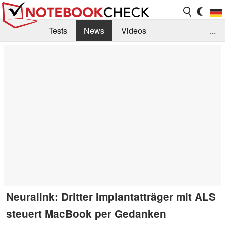
Tests
News
Videos
...
Benchmarks & Tech
Externe Tests
Kaufberatung
Deals
Suche
Jobs
Forum
Neuralink: Dritter Implantatträger mit ALS
steuert MacBook per Gedanken