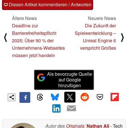
Diesen Artikel kommentieren / Antworten
Ältere News
Neuere News
Deadline zur
Die Zukunft der
Barrierefreiheitspflicht
Spieleentwicklung –
⟨
⟩
2025: Über 90 % der
Unreal Engine 6
Unternehmens-Webseites
verspricht Großes
müssen jetzt handeln
Als bevorzugte Quelle
auf Google
hinzufügen
Autor des
Originals
:
Nathan Ali
- Tech