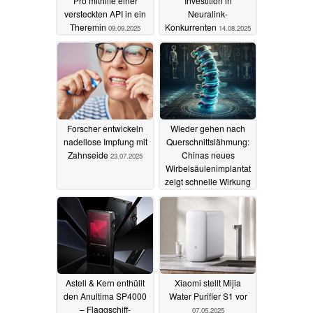
Pro mithilfe einer
Investition in
versteckten API in ein
Neuralink-
Theremin
Konkurrenten
09.09.2025
14.08.2025
Forscher entwickeln
Wieder gehen nach
nadellose Impfung mit
Querschnittslähmung:
Zahnseide
Chinas neues
23.07.2025
Wirbelsäulenimplantat
zeigt schnelle Wirkung
26.05.2025
Astell & Kern enthüllt
Xiaomi stellt Mijia
den Anultima SP4000
Water Purifier S1 vor
– Flaggschiff-
07.05.2025