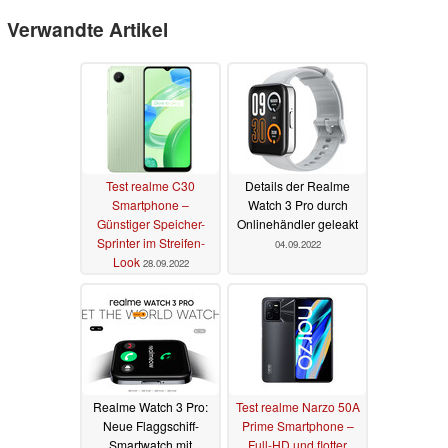
Verwandte Artikel
Test realme C30
Details der Realme
Smartphone –
Watch 3 Pro durch
Günstiger Speicher-
Onlinehändler geleakt
Sprinter im Streifen-
04.09.2022
Look
28.09.2022
Realme Watch 3 Pro:
Test realme Narzo 50A
Neue Flaggschiff-
Prime Smartphone –
Smartwatch mit
Full-HD und flotter