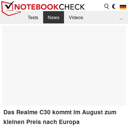
Tests
News
Videos
...
Benchmarks & Tech
Externe Tests
Kaufberatung
Deals
Suche
Jobs
Forum
Das Realme C30 kommt im August zum
kleinen Preis nach Europa