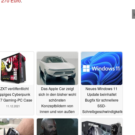
r 270 Euro
.
ZXT veröffentlicht
Das Apple Car zeigt
Neues Windows 11
ppiges Cyberpunk
sich in den bisher wohl
Update beinhaltet
7 Gaming-PC Case
schönsten
Bugfix für schnellere
Konzeptbildern von
SSD-
11.12.2021
innen und von außen
Schreibgeschwindigkeiten
11.12.2021
11.12.2021