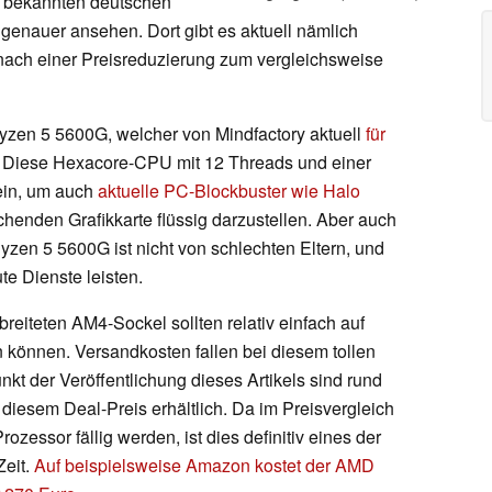
im bekannten deutschen
enauer ansehen. Dort gibt es aktuell nämlich
ach einer Preisreduzierung zum vergleichsweise
yzen 5 5600G, welcher von Mindfactory aktuell
für
. Diese Hexacore-CPU mit 12 Threads und einer
sein, um auch
aktuelle PC-Blockbuster wie Halo
chenden Grafikkarte flüssig darzustellen. Aber auch
Ryzen 5 5600G ist nicht von schlechten Eltern, und
te Dienste leisten.
reiteten AM4-Sockel sollten relativ einfach auf
können. Versandkosten fallen bei diesem tollen
t der Veröffentlichung dieses Artikels sind rund
iesem Deal-Preis erhältlich. Da im Preisvergleich
zessor fällig werden, ist dies definitiv eines der
Zeit.
Auf beispielsweise Amazon kostet der AMD