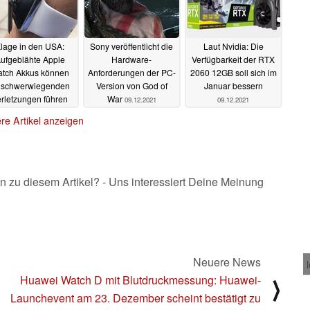
lage in den USA:
Sony veröffentlicht die
Laut Nvidia: Die
ufgeblähte Apple
Hardware-
Verfügbarkeit der RTX
tch Akkus können
Anforderungen der PC-
2060 12GB soll sich im
 schwerwiegenden
Version von God of
Januar bessern
rletzungen führen
War
09.12.2021
09.12.2021
09.12.2021
re Artikel anzeigen
n zu diesem Artikel? - Uns interessiert Deine Meinung
Neuere News
Huawei Watch D mit Blutdruckmessung: Huawei-
⟩
Launchevent am 23. Dezember scheint bestätigt zu