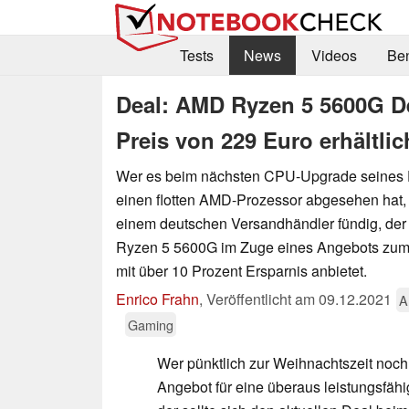
Tests
News
Videos
Be
Deal: AMD Ryzen 5 5600G De
Preis von 229 Euro erhältlic
Wer es beim nächsten CPU-Upgrade seines 
einen flotten AMD-Prozessor abgesehen hat, d
einem deutschen Versandhändler fündig, der
Ryzen 5 5600G im Zuge eines Angebots zum 
mit über 10 Prozent Ersparnis anbietet.
Enrico Frahn
,
Veröffentlicht am
09.12.2021
A
Gaming
Wer pünktlich zur Weihnachtszeit noch
Angebot für eine überaus leistungsfä