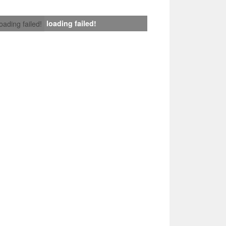
loading failed!
loading failed!