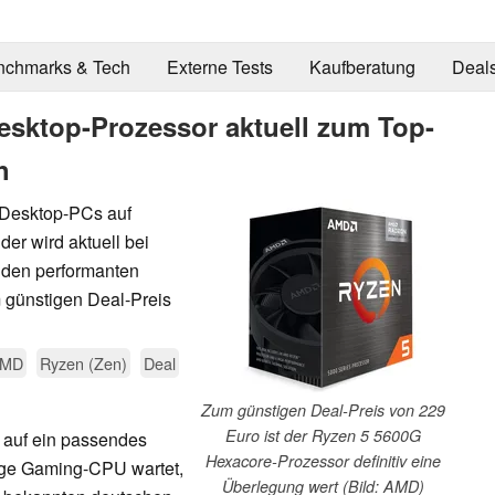
nchmarks & Tech
Externe Tests
Kaufberatung
Deal
sktop-Prozessor aktuell zum Top-
h
Desktop-PCs auf
er wird aktuell bei
 den performanten
günstigen Deal-Preis
MD
Ryzen (Zen)
Deal
Zum günstigen Deal-Preis von 229
Euro ist der Ryzen 5 5600G
 auf ein passendes
Hexacore-Prozessor definitiv eine
hige Gaming-CPU wartet,
Überlegung wert (Bild: AMD)