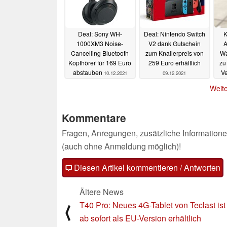
Deal: Sony WH-
Deal: Nintendo Switch
K
1000XM3 Noise-
V2 dank Gutschein
A
Cancelling Bluetooth
zum Knallerpreis von
Wa
Kopfhörer für 169 Euro
259 Euro erhältlich
zu
abstauben
Ve
10.12.2021
09.12.2021
Weite
Kommentare
Fragen, Anregungen, zusätzliche Informatione
(auch ohne Anmeldung möglich)!
Diesen Artikel kommentieren / Antworten
Ältere News
T40 Pro: Neues 4G-Tablet von Teclast ist
⟨
ab sofort als EU-Version erhältlich