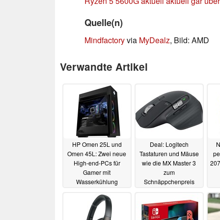
Ryzen 5 5600G aktuell aktuell gar übe
Quelle(n)
Mindfactory
via
MyDealz
, Bild: AMD
Verwandte Artikel
HP Omen 25L und
Deal: Logitech
N
Omen 45L: Zwei neue
Tastaturen und Mäuse
pe
High-end-PCs für
wie die MX Master 3
207
Gamer mit
zum
Wasserkühlung
Schnäppchenpreis
vorgestellt
dank 20% Rabattaktion
04.01.2022
13.12.2021