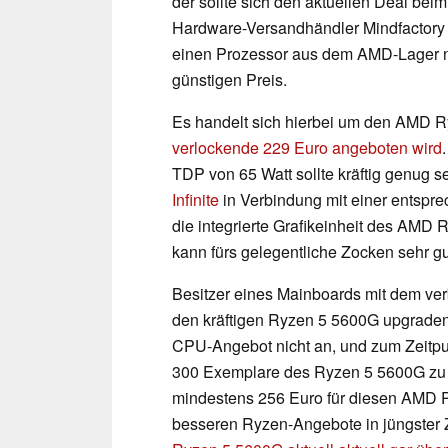
der sollte sich den aktuellen Deal be
Hardware-Versandhändler Mindfactory g
einen Prozessor aus dem AMD-Lager n
günstigen Preis.
Es handelt sich hierbei um den AMD R
verlockende 229 Euro angeboten wird
TDP von 65 Watt sollte kräftig genug 
Infinite
in Verbindung mit einer entspre
die integrierte Grafikeinheit des AMD 
kann fürs gelegentliche Zocken sehr gu
Besitzer eines Mainboards mit dem verb
den kräftigen Ryzen 5 5600G upgraden 
CPU-Angebot nicht an, und zum Zeitpunk
300 Exemplare des Ryzen 5 5600G zu d
mindestens 256 Euro für diesen AMD Pro
besseren Ryzen-Angebote in jüngster 