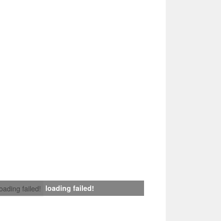
loading failed!
loading failed!