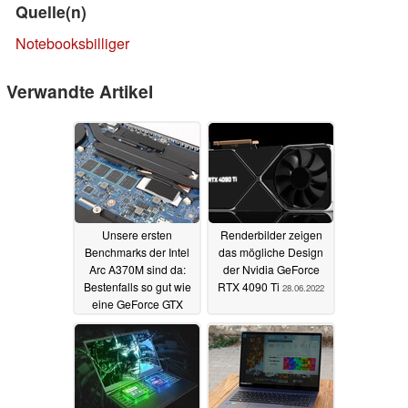
Quelle(n)
Notebooksbilliger
Verwandte Artikel
Unsere ersten
Renderbilder zeigen
Benchmarks der Intel
das mögliche Design
Arc A370M sind da:
der Nvidia GeForce
Bestenfalls so gut wie
RTX 4090 Ti
28.06.2022
eine GeForce GTX
1050 Ti, in bestimmten
Situationen jedoch
langsamer als eine
GeForce MX250
29.06.2022