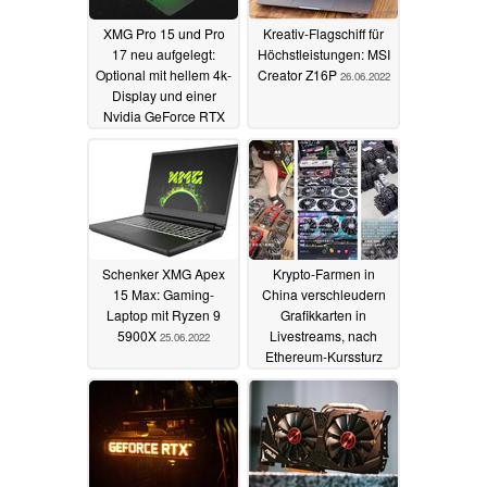
XMG Pro 15 und Pro
Kreativ-Flagschiff für
17 neu aufgelegt:
Höchstleistungen: MSI
Optional mit hellem 4k-
Creator Z16P
26.06.2022
Display und einer
Nvidia GeForce RTX
3080 Ti
28.06.2022
Schenker XMG Apex
Krypto-Farmen in
15 Max: Gaming-
China verschleudern
Laptop mit Ryzen 9
Grafikkarten in
5900X
Livestreams, nach
25.06.2022
Ethereum-Kurssturz
21.06.2022