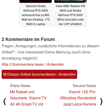
Gerücht: Nvidia
Viele AMD Radeon RX
GeForce RTX 4000
6000 und Nvidia
verbraucht bis zu 800
GeForce RTX 3000
Watt am Desktop, 175
GPUs sind jetzt unter
Watt im Laptop
der UVP erhältlich
20.06.2022
20.06.2022
2 Kommentare im Forum
Fragen, Anregungen, zusätzliche Informationen zu diesem
Artikel? - Uns interessiert Deine Meinung (auch ohne
Anmeldung möglich)!
Alle 2 Kommentare lesen
/
Antworten
Diesen Artikel kommentieren / Antworten
Ältere News
Neuere News
Mit Rabatt und
Xiaomi 12S Pro:
Geschenk: Xiaomi TV
Offizielles Renderbild
⟨
⟩
A2 4K-Smart-TV mit
zeigt Leica-Kamera