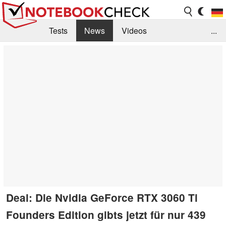
Tests
News
Videos
...
Benchmarks & Tech
Externe Tests
Kaufberatung
Deals
Suche
Jobs
Forum
Deal: Die Nvidia GeForce RTX 3060 Ti
Founders Edition gibts jetzt für nur 439