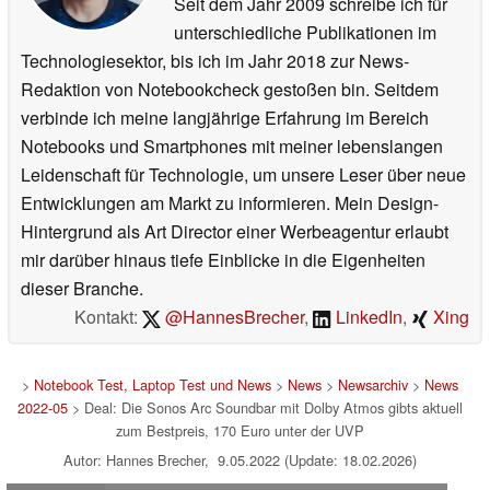
Seit dem Jahr 2009 schreibe ich für
unterschiedliche Publikationen im
Technologiesektor, bis ich im Jahr 2018 zur News-
Redaktion von Notebookcheck gestoßen bin. Seitdem
verbinde ich meine langjährige Erfahrung im Bereich
Notebooks und Smartphones mit meiner lebenslangen
Leidenschaft für Technologie, um unsere Leser über neue
Entwicklungen am Markt zu informieren. Mein Design-
Hintergrund als Art Director einer Werbeagentur erlaubt
mir darüber hinaus tiefe Einblicke in die Eigenheiten
dieser Branche.
Kontakt:
@HannesBrecher
,
LinkedIn
,
Xing
>
Notebook Test, Laptop Test und News
>
News
>
Newsarchiv
>
News
2022-05
> Deal: Die Sonos Arc Soundbar mit Dolby Atmos gibts aktuell
zum Bestpreis, 170 Euro unter der UVP
Autor: Hannes Brecher, 9.05.2022 (Update: 18.02.2026)