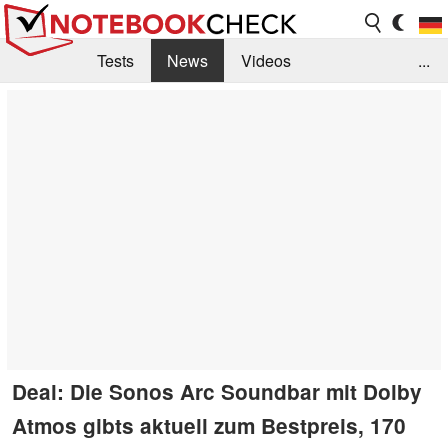
Tests
News
Videos
...
Benchmarks & Tech
Externe Tests
Kaufberatung
Deals
Suche
Jobs
Forum
Deal: Die Sonos Arc Soundbar mit Dolby
Atmos gibts aktuell zum Bestpreis, 170