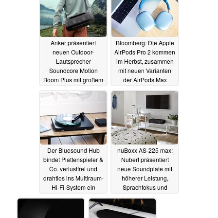
Anker präsentiert
Bloomberg: Die Apple
neuen Outdoor-
AirPods Pro 2 kommen
Lautsprecher
im Herbst, zusammen
Soundcore Motion
mit neuen Varianten
Boom Plus mit großem
der AirPods Max
Akku und Start-Rabatt
09.05.2022
09.05.2022
Der Bluesound Hub
nuBoxx AS-225 max:
bindet Plattenspieler &
Nubert präsentiert
Co. verlustfrei und
neue Soundplate mit
drahtlos ins Multiraum-
höherer Leistung,
Hi-Fi-System ein
Sprachfokus und
Dolby-Decoding
09.05.2022
07.05.2022