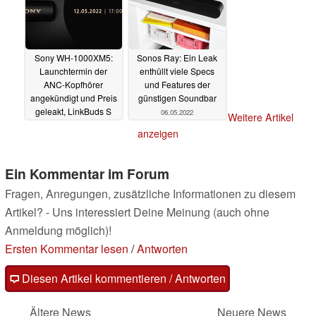
Sony WH-1000XM5:
Sonos Ray: Ein Leak
Launchtermin der
enthüllt viele Specs
ANC-Kopfhörer
und Features der
angekündigt und Preis
günstigen Soundbar
geleakt, LinkBuds S
06.05.2022
Weitere Artikel
folgen wohl zeitnah
anzeigen
06.05.2022
Ein Kommentar im Forum
Fragen, Anregungen, zusätzliche Informationen zu diesem
Artikel? - Uns interessiert Deine Meinung (auch ohne
Anmeldung möglich)!
Ersten Kommentar lesen
/
Antworten
Diesen Artikel kommentieren / Antworten
Ältere News
Neuere News