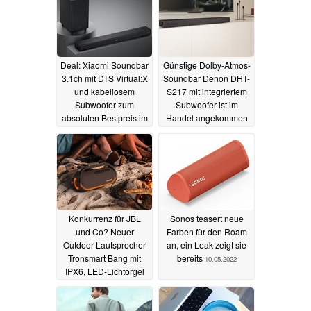
Deal: Xiaomi Soundbar
Günstige Dolby-Atmos-
3.1ch mit DTS Virtual:X
Soundbar Denon DHT-
und kabellosem
S217 mit integriertem
Subwoofer zum
Subwoofer ist im
absoluten Bestpreis im
Handel angekommen
Angebot
15.06.2022
24.05.2022
Konkurrenz für JBL
Sonos teasert neue
und Co? Neuer
Farben für den Roam
Outdoor-Lautsprecher
an, ein Leak zeigt sie
Tronsmart Bang mit
bereits
10.05.2022
IPX6, LED-Lichtorgel
und Powerbank
erhältlich
22.05.2022