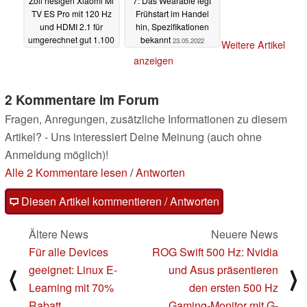
Zoll riesigen Xiaomi Mi
7: Das Wearable legt
TV ES Pro mit 120 Hz
Frühstart im Handel
und HDMI 2.1 für
hin, Spezifikationen
umgerechnet gut 1.100
bekannt
23.05.2022
Weitere Artikel
Euro
23.05.2022
anzeigen
2 Kommentare im Forum
Fragen, Anregungen, zusätzliche Informationen zu diesem
Artikel? - Uns interessiert Deine Meinung (auch ohne
Anmeldung möglich)!
Alle 2 Kommentare lesen
/
Antworten
Diesen Artikel kommentieren / Antworten
Ältere News
Neuere News
Für alle Devices
ROG Swift 500 Hz: Nvidia
geeignet: Linux E-
und Asus präsentieren
⟨
⟩
Learning mit 70%
den ersten 500 Hz
Rabatt
Gaming-Monitor mit G-