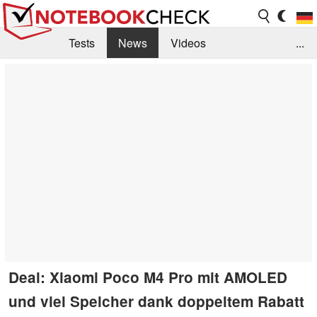
Tests
News
Videos
...
Benchmarks & Tech
Externe Tests
Kaufberatung
Deals
Suche
Jobs
Forum
Deal: Xiaomi Poco M4 Pro mit AMOLED
und viel Speicher dank doppeltem Rabatt