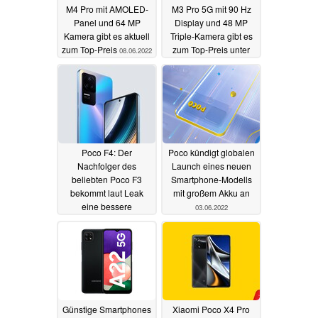
M4 Pro mit AMOLED-
M3 Pro 5G mit 90 Hz
Panel und 64 MP
Display und 48 MP
Kamera gibt es aktuell
Triple-Kamera gibt es
zum Top-Preis
zum Top-Preis unter
08.06.2022
150 Euro
04.06.2022
Poco F4: Der
Poco kündigt globalen
Nachfolger des
Launch eines neuen
beliebten Poco F3
Smartphone-Modells
bekommt laut Leak
mit großem Akku an
eine bessere
03.06.2022
Ausstattung als das
Pendant in China
03.06.2022
Günstige Smartphones
Xiaomi Poco X4 Pro