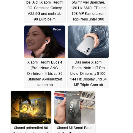
bei Aldi: Xiaomi Redmi
5G mit viel Speicher,
9C, Samsung Galaxy
120 Hz AMOLED und
A22 5G und mehr ab
108 MP Kamera zum
90 Euro beim
Top-Preis unter 300
Discounter
Euro im Angebot
30.05.2022
27.05.2022
Xiaomi Redmi Buds 4
Das neue Xiaomi
(Pro): Neue ANC-
Redmi Note 11T Pro
Ohrhörer mit bis zu 36
bietet Dimensity 8100,
Stunden Akkulaufzeit
144 Hz Display und 64
starten ab
MP Triple-Cam ab
umgerechnet 28 Euro
umgerechnet 250 Euro
24.05.2022
24.05.2022
Xiaomi präsentiert 86
Xiaomi Mi Smart Band