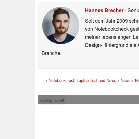
Hannes Brecher
- Seni
Seit dem Jahr 2009 schre
von Notebookcheck gest
meiner lebenslangen Lei
Design-Hintergrund als A
Branche.
>
Notebook Test, Laptop Test und News
>
News
>
Ne
loading failed!