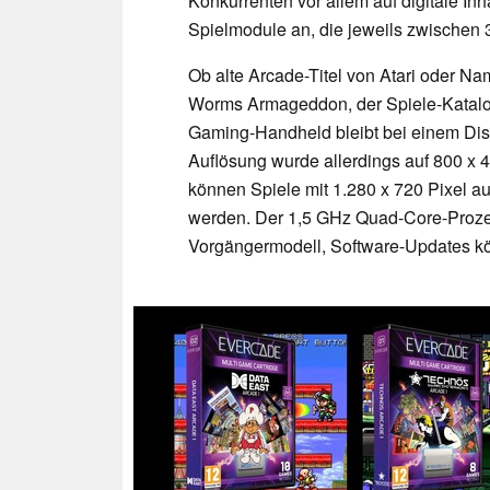
Konkurrenten vor allem auf digitale Inh
Spielmodule an, die jeweils zwischen 3
Ob alte Arcade-Titel von Atari oder N
Worms Armageddon, der Spiele-Katalog 
Gaming-Handheld bleibt bei einem Displ
Auflösung wurde allerdings auf 800 x 
können Spiele mit 1.280 x 720 Pixel a
werden. Der 1,5 GHz Quad-Core-Prozes
Vorgängermodell, Software-Updates k