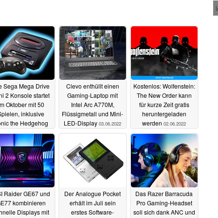
e Sega Mega Drive
Clevo enthüllt einen
Kostenlos: Wolfenstein:
ni 2 Konsole startet
Gaming-Laptop mit
The New Order kann
im Oktober mit 50
Intel Arc A770M,
für kurze Zeit gratis
Spielen, inklusive
Flüssigmetall und Mini-
heruntergeladen
nic the Hedgehog
LED-Display
werden
03.06.2022
02.06.2022
CD
07.06.2022
I Raider GE67 und
Der Analogue Pocket
Das Razer Barracuda
E77 kombinieren
erhält im Juli sein
Pro Gaming-Headset
hnelle Displays mit
erstes Software-
soll sich dank ANC und