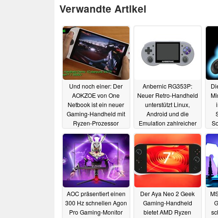
Verwandte Artikel
Und noch einer: Der
Anbernic RG353P:
Di
AOKZOE von One
Neuer Retro-Handheld
Mi
Netbook ist ein neuer
unterstützt Linux,
Gaming-Handheld mit
Android und die
Ryzen-Prozessor
Emulation zahlreicher
So
Plattformen
25.06.2022
18.06.2022
AOC präsentiert einen
Der Aya Neo 2 Geek
MS
300 Hz schnellen Agon
Gaming-Handheld
G
Pro Gaming-Monitor
bietet AMD Ryzen
sc