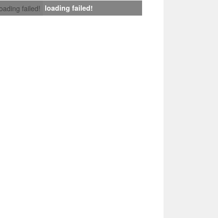
loading failed!
loading failed!