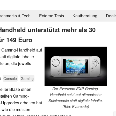
nchmarks & Tech
Externe Tests
Kaufberatung
Deal
ndheld unterstützt mehr als 30
ür 149 Euro
r Gaming-Handheld auf
tt digitale Inhalte
le an, die jeweils
2
Console
Gaming
Der Evercade EXP Gaming-
eller Blaze einen
Handheld setzt auf altmodische
stellten Gaming-
Spielmodule statt digitale Inhalte.
-Upgrades erhalten hat.
(Bild: Evercade)
t wie die meisten