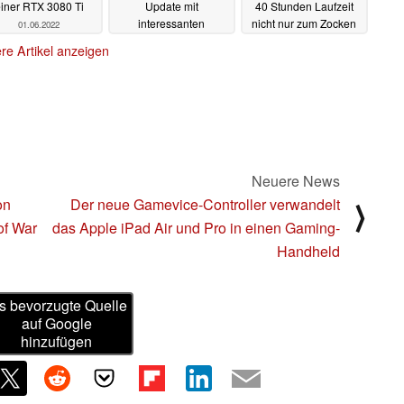
iner RTX 3080 Ti
Update mit
40 Stunden Laufzeit
interessanten
nicht nur zum Zocken
01.06.2022
Neuerungen für Retro-
eignen
31.05.2022
re Artikel anzeigen
Spiele
31.05.2022
Neuere News
on
Der neue Gamevice-Controller verwandelt
⟩
of War
das Apple iPad Air und Pro in einen Gaming-
Handheld
s bevorzugte Quelle
auf Google
hinzufügen