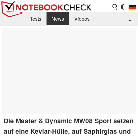
Tests
News
Videos
...
Benchmarks & Tech
Externe Tests
Kaufberatung
Deals
Suche
Jobs
Forum
Die Master & Dynamic MW08 Sport setzen
auf eine Kevlar-Hülle, auf Saphirglas und