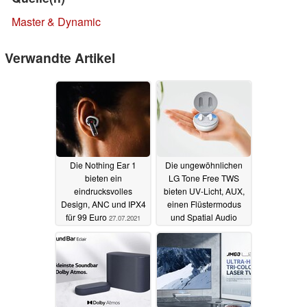
Master & Dynamic
Verwandte Artikel
Die Nothing Ear 1
Die ungewöhnlichen
bieten ein
LG Tone Free TWS
eindrucksvolles
bieten UV-Licht, AUX,
Design, ANC und IPX4
einen Flüstermodus
für 99 Euro
und Spatial Audio
27.07.2021
26.07.2021