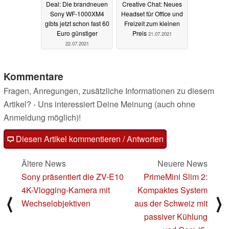
Deal: Die brandneuen
Creative Chat: Neues
Sony WF-1000XM4
Headset für Office und
gibts jetzt schon fast 60
Freizeit zum kleinen
Euro günstiger
Preis
21.07.2021
22.07.2021
Kommentare
Fragen, Anregungen, zusätzliche Informationen zu diesem
Artikel? - Uns interessiert Deine Meinung (auch ohne
Anmeldung möglich)!
Diesen Artikel kommentieren / Antworten
Ältere News
Neuere News
Sony präsentiert die ZV-E10
PrimeMini Slim 2:
4K-Vlogging-Kamera mit
Kompaktes System
⟨
⟩
Wechselobjektiven
aus der Schweiz mit
passiver Kühlung