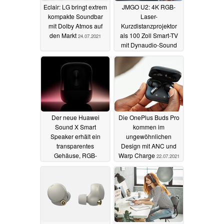
Eclair: LG bringt extrem
JMGO U2: 4K RGB-
kompakte Soundbar
Laser-
mit Dolby Atmos auf
Kurzdistanzprojektor
den Markt
als 100 Zoll Smart-TV
24.07.2021
mit Dynaudio-Sound
zum Spitzenpreis
23.07.2021
Der neue Huawei
Die OnePlus Buds Pro
Sound X Smart
kommen im
Speaker erhält ein
ungewöhnlichen
transparentes
Design mit ANC und
Gehäuse, RGB-
Warp Charge
22.07.2021
Beleuchtung und
HarmonyOS
22.07.2021