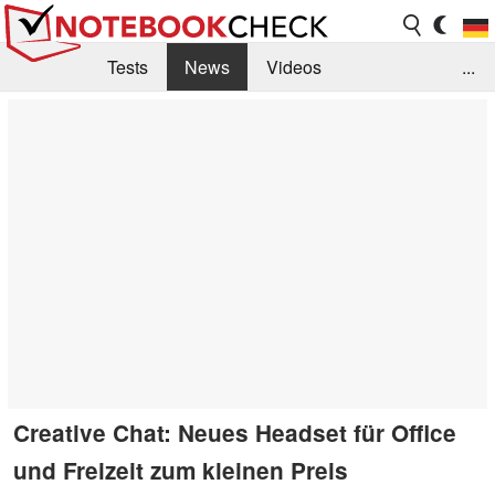
Tests
News
Videos
...
Benchmarks & Tech
Externe Tests
Kaufberatung
Deals
Suche
Jobs
Forum
Creative Chat: Neues Headset für Office
und Freizeit zum kleinen Preis