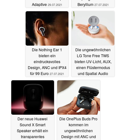
Adaptive
Beryllium
29.07.2021
27.07.2021
Die Nothing Ear 1
Die ungewöhnlichen
bieten ein
LG Tone Free TWS
eindrucksvolles
bieten UV-Licht, AUX,
Design, ANC und IPX4
einen Flüstermodus
für 99 Euro
und Spatial Audio
27.07.2021
26.07.2021
Der neue Huawei
Die OnePlus Buds Pro
Sound X Smart
kommen im
Speaker erhält ein
ungewöhnlichen
transparentes
Design mit ANC und