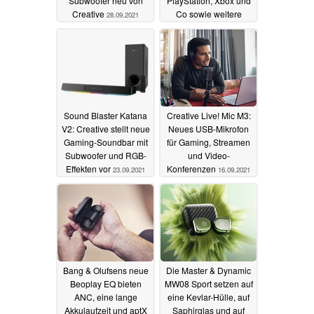
Subwoofer neu von
PlayStation, Xbox und
Creative
Co sowie weitere
28.09.2021
Neuheiten
24.09.2021
Sound Blaster Katana
Creative Live! Mic M3:
V2: Creative stellt neue
Neues USB-Mikrofon
Gaming-Soundbar mit
für Gaming, Streamen
Subwoofer und RGB-
und Video-
Effekten vor
Konferenzen
23.09.2021
16.09.2021
Bang & Olufsens neue
Die Master & Dynamic
Beoplay EQ bieten
MW08 Sport setzen auf
ANC, eine lange
eine Kevlar-Hülle, auf
Akkulaufzeit und aptX
Saphirglas und auf