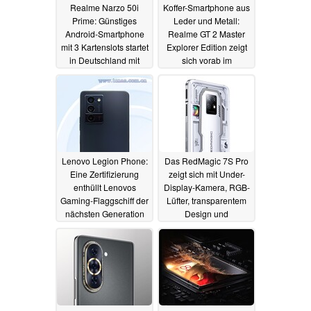
Realme Narzo 50i
Koffer-Smartphone aus
Prime: Günstiges
Leder und Metall:
Android-Smartphone
Realme GT 2 Master
mit 3 Kartenslots startet
Explorer Edition zeigt
in Deutschland mit
sich vorab im
Rabatt
ungewöhnlichen
06.07.2022
Design
05.07.2022
Lenovo Legion Phone:
Das RedMagic 7S Pro
Eine Zertifizierung
zeigt sich mit Under-
enthüllt Lenovos
Display-Kamera, RGB-
Gaming-Flaggschiff der
Lüfter, transparentem
nächsten Generation
Design und
Flaggschiff-Specs
04.07.2022
04.07.2022