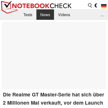
Tests
News
Videos
...
Benchmarks & Tech
Externe Tests
Kaufberatung
Deals
Suche
Jobs
Forum
Die Realme GT Master-Serie hat sich über
2 Millionen Mal verkauft, vor dem Launch