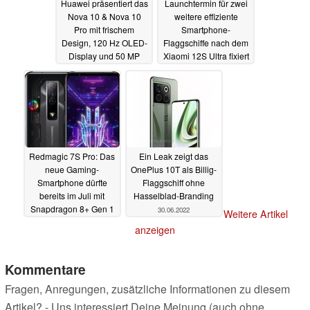
Huawei präsentiert das
Launchtermin für zwei
Nova 10 & Nova 10
weitere effiziente
Pro mit frischem
Smartphone-
Design, 120 Hz OLED-
Flaggschiffe nach dem
Display und 50 MP
Xiaomi 12S Ultra fixiert
RYYB-Kamera
04.07.2022
04.07.2022
Redmagic 7S Pro: Das
Ein Leak zeigt das
neue Gaming-
OnePlus 10T als Billig-
Smartphone dürfte
Flaggschiff ohne
bereits im Juli mit
Hasselblad-Branding
Snapdragon 8+ Gen 1
30.06.2022
Weitere Artikel
starten
30.06.2022
anzeigen
Kommentare
Fragen, Anregungen, zusätzliche Informationen zu diesem
Artikel? - Uns interessiert Deine Meinung (auch ohne