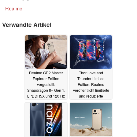
Realme
Verwandte Artikel
Realme GT 2 Master
Thor Love and
Explorer Edition
Thunder Limited
vorgestellt:
Edition: Realme
Snapdragon 8+ Gen 1,
veröffentlicht limitierte
LPDDR5X und 120 Hz
und reduzierte
AMOLED umgerechnet
Sonderedition des GT
ab gut 500 Euro
Neo 3 150W
07.07.2022
12.07.2022