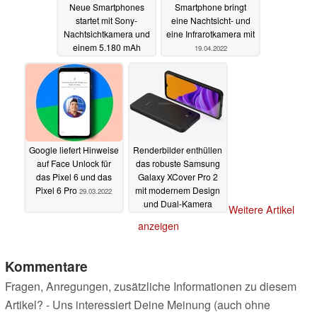
Neue Smartphones
Smartphone bringt
startet mit Sony-
eine Nachtsicht- und
Nachtsichtkamera und
eine Infrarotkamera mit
einem 5.180 mAh
19.04.2022
starken Akku
19.06.2022
Google liefert Hinweise
Renderbilder enthüllen
auf Face Unlock für
das robuste Samsung
das Pixel 6 und das
Galaxy XCover Pro 2
Pixel 6 Pro
mit modernem Design
29.03.2022
und Dual-Kamera
Weitere Artikel
29.03.2022
anzeigen
Kommentare
Fragen, Anregungen, zusätzliche Informationen zu diesem
Artikel? - Uns interessiert Deine Meinung (auch ohne