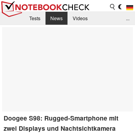
Tests
News
Videos
...
Benchmarks & Tech
Externe Tests
Kaufberatung
Deals
Suche
Jobs
Forum
Doogee S98: Rugged-Smartphone mit
zwei Displays und Nachtsichtkamera