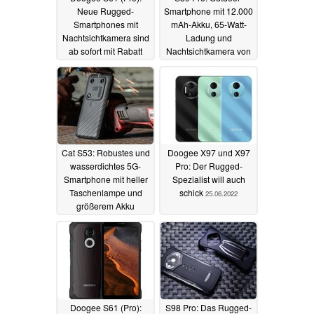
Neue Rugged-
Smartphone mit 12.000
Smartphones mit
mAh-Akku, 65-Watt-
Nachtsichtkamera sind
Ladung und
ab sofort mit Rabatt
Nachtsichtkamera von
vorbestellbar
Sony vorgestellt
26.07.2022
21.07.2022
Cat S53: Robustes und
Doogee X97 und X97
wasserdichtes 5G-
Pro: Der Rugged-
Smartphone mit heller
Spezialist will auch
Taschenlampe und
schick
25.06.2022
größerem Akku
19.07.2022
Doogee S61 (Pro):
S98 Pro: Das Rugged-