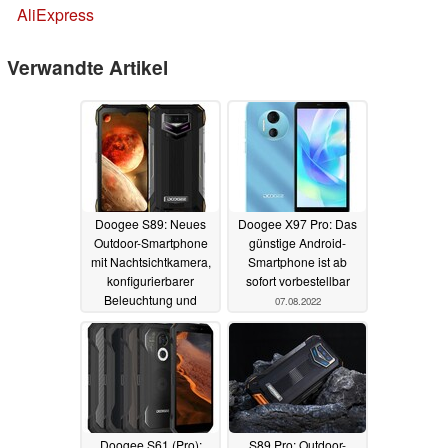
AliExpress
Verwandte Artikel
Doogee S89: Neues
Doogee X97 Pro: Das
Outdoor-Smartphone
günstige Android-
mit Nachtsichtkamera,
Smartphone ist ab
konfigurierbarer
sofort vorbestellbar
Beleuchtung und
07.08.2022
12.000 mAh-Akku
11.08.2022
Doogee S61 (Pro):
S89 Pro: Outdoor-