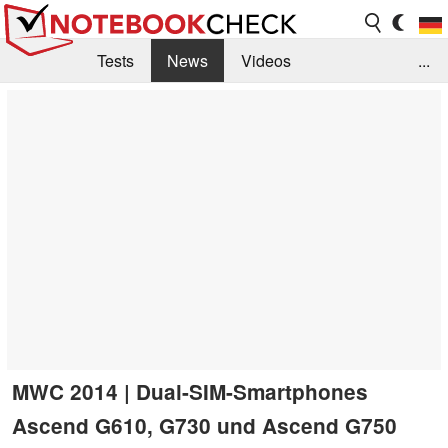
Tests
News
Videos
...
Benchmarks & Tech
Externe Tests
Kaufberatung
Deals
Suche
Jobs
Forum
MWC 2014 | Dual-SIM-Smartphones
Ascend G610, G730 und Ascend G750