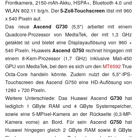
Frontkamera, 2150-mAh-Akku, HSPA+, Bluetooth 4.0 und
WLAN 802.11 b/g/n. Der
5-Zoll-Touchscreen
löst mit 960
x 540 Pixeln auf.
Das neue
Ascend G730
(5,5") arbeitet mit einem
Quadcore-Prozessor von MediaTek, der mit 1,3 GHz
getaktet ist und bietet eine Displayauflösung von 960 ×
540 Pixeln. Huaweis
Ascend G750
rechnet hingegen mit
einem 8-Kern-Prozessor (1,7 GHz) inklusive Mali-450
GPU von MediaTek, bei dem es sich um den
MT6592
True
Octa-Core handeln könnte. Zudem nutzt der 5,5"-IPS-
Touchscreen des Ascend G750 eine HD-Auflösung von
1280 × 720 Pixeln.
Weitere Unterschiede: Das Huawei Ascend
G730
hat
lediglich 1 GByte RAM und 4 GByte Systemspeicher,
sowie eine 5-MPixel-Kamera an der Rückseite (0,3-MP-
Kamera vorne) an Bord. Für sein Ascend
G750
hat
Huawei hingegen gleich 2 GByte RAM sowie 8 GByte