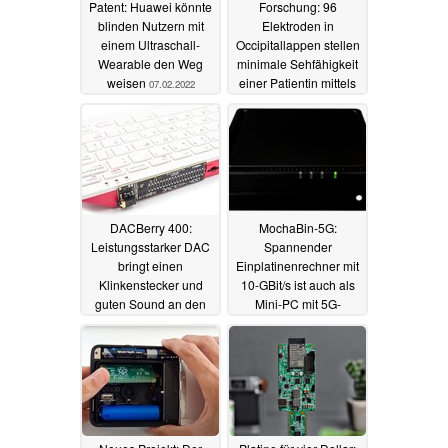
Patent: Huawei könnte
Forschung: 96
blinden Nutzern mit
Elektroden in
einem Ultraschall-
Occipitallappen stellen
Wearable den Weg
minimale Sehfähigkeit
weisen
einer Patientin mittels
07.02.2022
smarter Brille wieder
her
05.11.2021
DACBerry 400:
MochaBin-5G:
Leistungsstarker DAC
Spannender
bringt einen
Einplatinenrechner mit
Klinkenstecker und
10-GBit/s ist auch als
guten Sound an den
Mini-PC mit 5G-
Raspberry Pi
Anbindung nutzbar
05.10.2021
04.10.2021