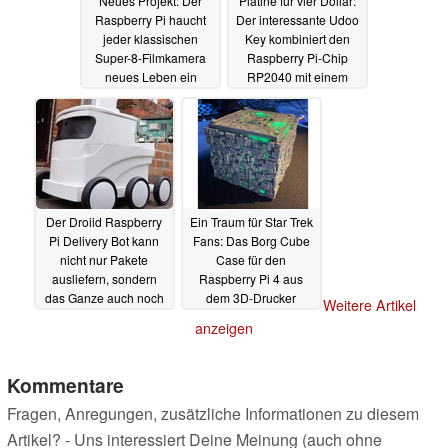
Neues Projekt: Der
Platine für vier Dollar:
Raspberry Pi haucht
Der interessante Udoo
jeder klassischen
Key kombiniert den
Super-8-Filmkamera
Raspberry Pi-Chip
neues Leben ein
RP2040 mit einem
ESP32
02.10.2021
02.10.2021
Der Droiid Raspberry
Ein Traum für Star Trek
Pi Delivery Bot kann
Fans: Das Borg Cube
nicht nur Pakete
Case für den
ausliefern, sondern
Raspberry Pi 4 aus
das Ganze auch noch
dem 3D-Drucker
Weitere Artikel
Livestreamen
24.09.2021
21.09.2021
anzeigen
Kommentare
Fragen, Anregungen, zusätzliche Informationen zu diesem
Artikel? - Uns interessiert Deine Meinung (auch ohne