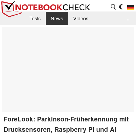
Tests
News
Videos
...
Benchmarks & Tech
Externe Tests
Kaufberatung
Deals
Suche
Jobs
Forum
ForeLook: Parkinson-Früherkennung mit
Drucksensoren, Raspberry Pi und AI