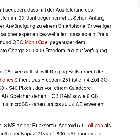
nnt gegeben, dass mit der Auslieferung des
tlich am 30. Juni begonnen wird. Schon Anfang
iner Ankündigung zu einem Smartphone für weniger
Branchenexperten bezweifelten, dass so ein Preis
der und CEO
Mohit Goel
gegenüber dem
erste Charge 200.000 Freedom 251 zur Verfügung
51 verkauft ist, will Ringing Bells erneut die
Phones
öffnen. Das Freedom 251 ist ein 4-Zoll-3G-
60 x 540 Pixeln, das von einem Quadcore-
. Als Speicher stehen 1 GB RAM sowie 8 GB
 mit microSD-Karten um bis zu 32 GB erweitern
e, 8 MP an der Rückseite), Android 5.1
Lollipop
als
mit einer Kapazität von 1.800 mAh runden die