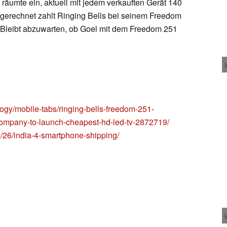
räumte ein, aktuell mit jedem verkauften Gerät 140
gerechnet zahlt Ringing Bells bei seinem Freedom
f. Bleibt abzuwarten, ob Goel mit dem Freedom 251
logy/mobile-tabs/ringing-bells-freedom-251-
0-company-to-launch-cheapest-hd-led-tv-2872719/
/26/india-4-smartphone-shipping/