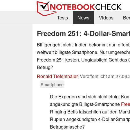
Tests
News
Videos
Be
Freedom 251: 4-Dollar-Smart
Billiger geht nicht: Indien bekommt nun offe
weltweit billigste Smartphone. Nur umgerechn
Freedom 251 kosten. Unglaublich! Geht das ü
Betrug?
Ronald Tiefenthäler
,
Veröffentlicht am
27.06.
Smartphone
Die Experten sind sich nicht einig: Kom
angekündigte Billigst-Smartphone
Fre
Ringing Bells tatsächlich auf den Markt
Rupien angekündigten 4-Dollar-Smartp
Betrugsmasche?