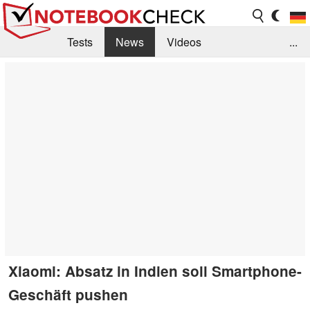
Tests
News
Videos
...
Benchmarks & Tech
Externe Tests
Kaufberatung
Deals
Suche
Jobs
Forum
Xiaomi: Absatz in Indien soll Smartphone-
Geschäft pushen