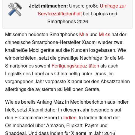
Jetzt mitmachen:
Unsere große
Umfrage zur
Servicezufriedenheit
bei Laptops und
Smartphones 2026
Mit seinen neuesten Smartphones
Mi 5
und
Mi 4s
hat der
chinesische Smartphone-Hersteller Xiaomi wieder zwei
knallheiße Mobilgeräte auf die Kunden losgelassen. Wie
wir berichteten, setzt die gewaltige Nachfrage für die Mi-
Smartphones sowohl
Fertigungskapazitäten
als auch
Logistik des Label aus China heftig unter Druck. Im
vergangenen Jahr verpasste Xiaomi bei den Absatzzahlen
allerdings die avisierten 80 Millionen Geräte.
Wie es bereits Anfang März in Medienberichten aus Indien
hieß, setzt Xiaomi daher in diesem Jahr besonders auf
den E-Commerce-Boom in
Indien
. In Indien floriert der
Onlinehandel über Amazon, Flipkart, Paytm und
Snapdeal. Und dass Indien für Xiaomi im Jahr 2016