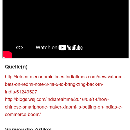
Quelle(n)
http://telecom.economictimes.indiatimes.com/news/xiaomi-
bets-on-redmi-note-3-mi-5-to-bring-zing-back-in-
india/51249527
http://blogs.wsj.com/indiarealtime/2016/03/14/how-
chinese-smartphone-maker-xiaomi-is-betting-on-indias-e-
commerce-boom/
Verwandte Artikel