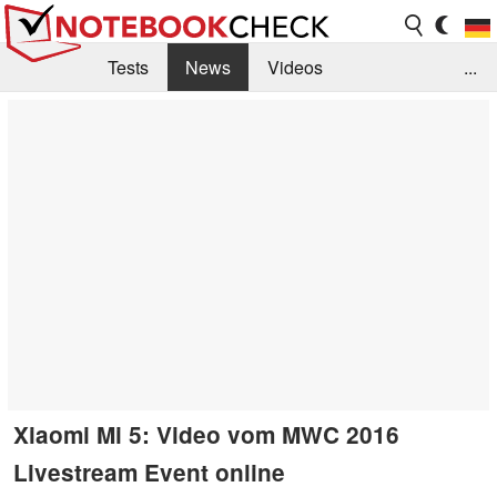
Tests
News
Videos
...
Benchmarks & Tech
Externe Tests
Kaufberatung
Deals
Suche
Jobs
Forum
Xiaomi Mi 5: Video vom MWC 2016
Livestream Event online