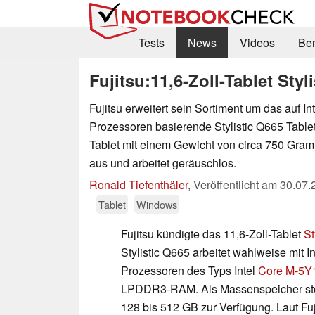
Tests
News
Videos
Be
Fujitsu:11,6-Zoll-Tablet Styl
Fujitsu erweitert sein Sortiment um das auf I
Prozessoren basierende Stylistic Q665 Tablet
Tablet mit einem Gewicht von circa 750 Gra
aus und arbeitet geräuschlos.
Ronald Tiefenthäler
,
Veröffentlicht am
30.07.
Tablet
Windows
Fujitsu kündigte das 11,6-Zoll-Tablet
St
Stylistic Q665 arbeitet wahlweise mit I
Prozessoren des Typs Intel
Core M-5Y
LPDDR3-RAM. Als Massenspeicher ste
128 bis 512 GB zur Verfügung. Laut Fuji