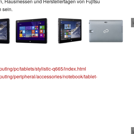
en, Hausmessen und Herstellertagen von Fujitsu
 sein.
uting/pc/tablets/stylistic-q665/index.html
puting/peripheral/accessories/notebook/tablet-