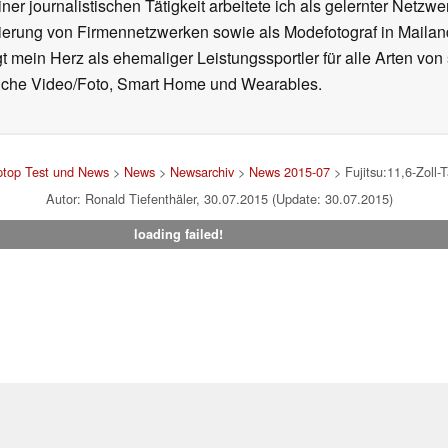
ner journalistischen Tätigkeit arbeitete ich als gelernter Netzw
ierung von Firmennetzwerken sowie als Modefotograf in Mailan
 mein Herz als ehemaliger Leistungssportler für alle Arten von
reiche Video/Foto, Smart Home und Wearables.
ptop Test und News
>
News
>
Newsarchiv
>
News 2015-07
> Fujitsu:11,6-Zoll-T
Autor: Ronald Tiefenthäler, 30.07.2015 (Update: 30.07.2015)
loading failed!
um
|
Team
|
Datenschutz
|
Kontakt
|
Cookie Einstellungen
| 31.07
en Affiliate-Link kann Notebookcheck eine Vergütung erhalten. Vielen Dank für