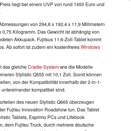
r Preis liegt bei einem UVP von rund 1450 Euro und
.
t Abmessungen von 294,8 x 192,4 x 11,9 Millimetern
b 0,75 Kilogramm. Das Gewicht ist abhängig von
ndeten Akkupack. Fujitsus 11,6-Zoll-Tablet kommt
s. Ab sofort ist zudem ein kostenfreies
Windows
t das gleiche
Cradle-System
wie die Modelle
eineren Stylistic Q555 mit 10,1 Zoll. Somit können
teilen, von der Kompatibilität innerhalb der 2-in-1-
m untereinander kompatibel sind.
orteilen des neuen Stylistic Q665 überzeugen
der Fujitsu Innovation Roadshow tun. Das Tablet
listic Tablets, Esprimo PCs und Lifebook
 dem Fujitsu Truck, durch mehrere deutsche