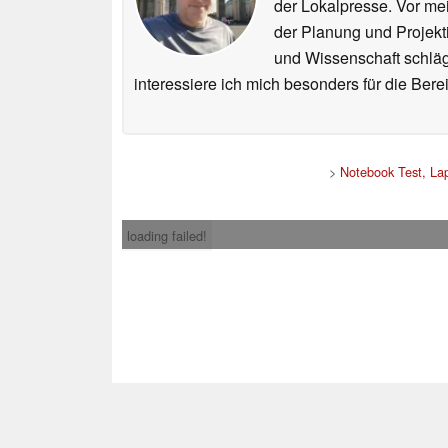
der Lokalpresse. Vor mei
der Planung und Projekt
und Wissenschaft schlägt
interessiere ich mich besonders für die Be
>
Notebook Test, La
loading failed!
Impress
* Beim Kauf über ein