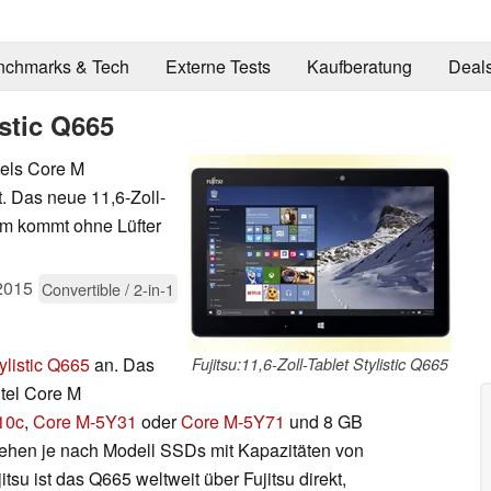
nchmarks & Tech
Externe Tests
Kaufberatung
Deal
istic Q665
ntels Core M
. Das neue 11,6-Zoll-
mm kommt ohne Lüfter
2015
Convertible / 2-in-1
ylistic Q665
an. Das
Fujitsu:11,6-Zoll-Tablet Stylistic Q665
ntel Core M
10c
,
Core M-5Y31
oder
Core M-5Y71
und 8 GB
hen je nach Modell SSDs mit Kapazitäten von
tsu ist das Q665 weltweit über Fujitsu direkt,