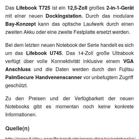
Das
Lifebook T725
ist ein
12,5-Zoll
großes
2-in-1-Gerät
mit einer neuen
Dockingstation
. Durch das modulare
Bay-Konzept
kann das optische Laufwerk durch einen
zweiten Akku oder eine zweite Festplatte ersetzt werden.
Bei dem letzten neuen Notebook der Serie handelt es sich
um das
Lifebook U745
. Das 14-Zoll große Ultrabook
verfügt über volle Konnektivität inklusive einem
VGA
Anschluss
und die Daten werden durch den Fujitsu
PalmSecure Handvenenscanner
vor unbefugtem Zugriff
geschützt.
Zu den Preisen und der Verfügbarkeit der neuen
Notebooks gibt es momentan noch keine konkrete
Informationen.
Quelle(n)
http://www.fujitsu.com/fts/products/computing/pc/notebooks/