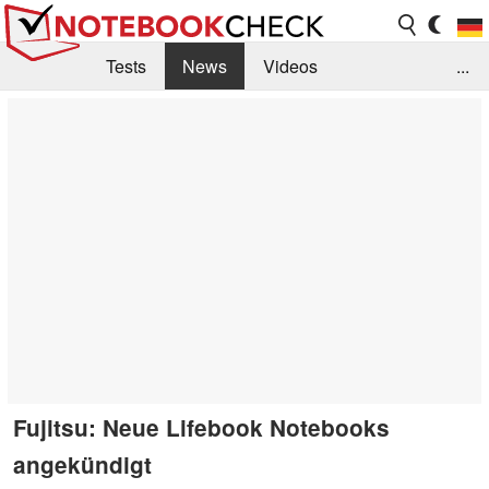
Tests
News
Videos
...
Benchmarks & Tech
Externe Tests
Kaufberatung
Deals
Suche
Jobs
Forum
Fujitsu: Neue Lifebook Notebooks
angekündigt